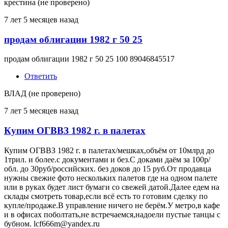
крестина (не проверено)
7 лет 5 месяцев назад
продам облигации 1982 г 50 25
продам облигации 1982 г 50 25 100 89046845517
Ответить
ВЛАД (не проверено)
7 лет 5 месяцев назад
Купим ОГВВЗ 1982 г. в палетах
Купим ОГВВЗ 1982 г. в палетах/мешках,объём от 10млрд до
1трил. и более.с документами и без.С доками даём за 100р/
обл. до 30руб/российских. без доков до 15 руб.От продавца
нужны свежие фото нескольких палетов где на одном палете
или в руках будет лист бумаги со свежей датой.Далее едем на
склады смотреть товар,если всё есть то готовим сделку по
купле/продаже.В управление ничего не берём.У метро,в кафе
и в офисах поболтать,не встречаемся,надоели пустые танцы с
бубном. lcf666m@yandex.ru