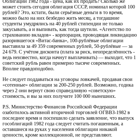
Облигации 1982 года - цена, как их продать? Сколько же
может стоить сегодня облигация СССР, номинал которой 100
рублей? Это, кстати, были серьёзные деньги в то время,
можно было на них безбедно жить месяц, а тогдашние
студенты умудрялись на 40 рублей стипендии не только
закусывать, а и выпивать, как тогда шутили. «Агентство по
страхованию вкладов» - корпорация, проводящая ликвидацию
разорившегося «Витас-банка», 100-рублёвые облигации
выставила за 49 359 современных рублей, 50-рублёвые — за
24 679. С учётом дисконта (плата за риск, неопределённость -
ведь неизвестно, когда начнут выплачивать) — выходит, что 1
советский рубль равен примерно тысяче современных.
Вполне правдоподобно.
Не следует поддаваться на уговоры ловкачей, продавая свои
«сотенные» облигации за 200-250 рублей. Возможно, годика
через 2 они вернут свою справедливую «советскую»
стоимость, и вы за них получите 100 000 нынешних.
P.S. Министерство Финансов Российской Федерации
озаботилось активной вторичной торговлей ОГВВЗ-1982 в
последнее время и поспешило сделать заявление, что выпуск
гособлигаций 1982 года следует считать погашенным, а
оставшиеся на руках у населения облигации никакой
ценности, кроме коллекционной, не представляют.