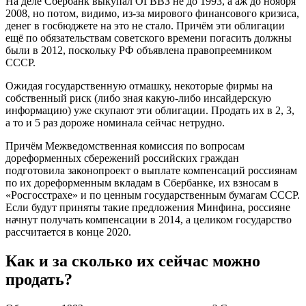
На деле Сбербанк выкупал ОГВВЗ не до 1993, а аж до ноября
2008, но потом, видимо, из-за мирового финансового кризиса,
денег в госбюджете на это не стало. Причём эти облигации
ещё по обязательствам советского времени погасить должны
были в 2012, поскольку РФ объявлена правопреемником
СССР.
Ожидая государственную отмашку, некоторые фирмы на
собственный риск (либо зная какую-либо инсайдерскую
информацию) уже скупают эти облигации. Продать их в 2, 3,
а то и 5 раз дороже номинала сейчас нетрудно.
Причём Межведомственная комиссия по вопросам
дореформенных сбережений российских граждан
подготовила законопроект о выплате компенсаций россиянам
по их дореформенным вкладам в Сбербанке, их взносам в
«Росгосстрахе» и по ценным государственным бумагам СССР.
Если будут приняты такие предложения Минфина, россияне
начнут получать компенсации в 2014, а целиком государство
рассчитается в конце 2020.
Как и за сколько их сейчас можно
продать?