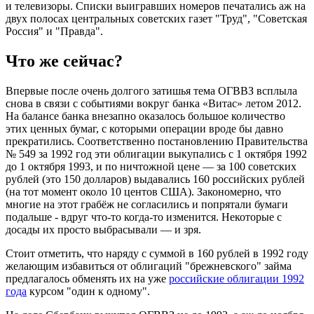
и телевизоры. Списки выигравших номеров печатались аж на
двух полосах центральных советских газет "Труд", "Советская
Россия" и "Правда".
Что же сейчас?
Впервые после очень долгого затишья тема ОГВВЗ всплыла
снова в связи с событиями вокруг банка «Витас» летом 2012.
На балансе банка внезапно оказалось большое количество
этих ценных бумаг, с которыми операции вроде бы давно
прекратились. Соответственно постановлению Правительства
№ 549 за 1992 год эти облигации выкупались с 1 октября 1992
до 1 октября 1993, и по ничтожной цене — за 100 советских
рублей (это 150 долларов) выдавались 160 российских рублей
(на тот момент около 10 центов США). Закономерно, что
многие на этот грабёж не согласились и попрятали бумаги
подальше - вдруг что-то когда-то изменится. Некоторые с
досады их просто выбрасывали — и зря.
Стоит отметить, что наряду с суммой в 160 рублей в 1992 году
желающим избавиться от облигаций "брежневского" займа
предлагалось обменять их на уже
российские облигации 1992
года
курсом "один к одному".