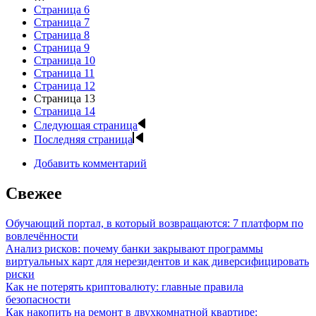
Страница
6
Страница
7
Страница
8
Страница
9
Страница
10
Страница
11
Страница
12
Страница
13
Страница
14
Следующая страница
Последняя страница
Добавить комментарий
Свежее
Обучающий портал, в который возвращаются: 7 платформ по
вовлечённости
Анализ рисков: почему банки закрывают программы
виртуальных карт для нерезидентов и как диверсифицировать
риски
Как не потерять криптовалюту: главные правила
безопасности
Как накопить на ремонт в двухкомнатной квартире: