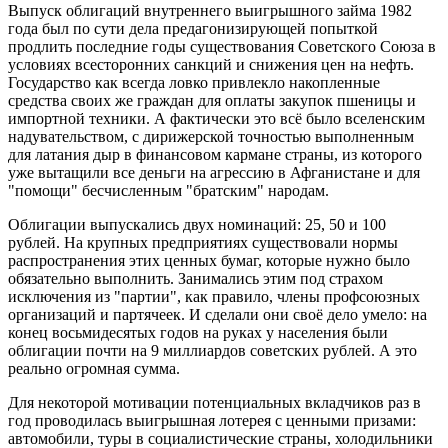
Выпуск облигаций внутреннего выигрышного займа 1982
года был по сути дела предагонизирующей попыткой
продлить последние годы существования Советского Союза в
условиях всесторонних санкций и снижения цен на нефть.
Государство как всегда ловко привлекло накопленные
средства своих же граждан для оплаты закупок пшеницы и
импортной техники. А фактически это всё было вселенским
надувательством, с дирижерской точностью выполненным
для латания дыр в финансовом кармане страны, из которого
уже вытащили все деньги на агрессию в Афганистане и для
"помощи" бесчисленным "братским" народам.
Облигации выпускались двух номинаций: 25, 50 и 100
рублей. На крупных предприятиях существовали нормы
распространения этих ценных бумаг, которые нужно было
обязательно выполнить. Занимались этим под страхом
исключения из "партии", как правило, члены профсоюзных
организаций и партячеек. И сделали они своё дело умело: на
конец восьмидесятых годов на руках у населения были
облигации почти на 9 миллиардов советских рублей. А это
реально огромная сумма.
Для некоторой мотивации потенциальных вкладчиков раз в
год проводилась выигрышная лотерея с ценными призами:
автомобили, туры в социалистические страны, холодильники