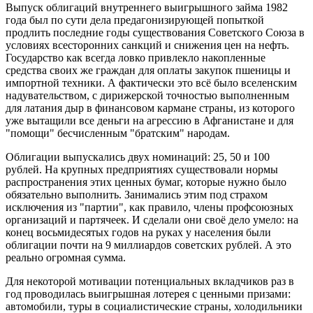
Выпуск облигаций внутреннего выигрышного займа 1982
года был по сути дела предагонизирующей попыткой
продлить последние годы существования Советского Союза в
условиях всесторонних санкций и снижения цен на нефть.
Государство как всегда ловко привлекло накопленные
средства своих же граждан для оплаты закупок пшеницы и
импортной техники. А фактически это всё было вселенским
надувательством, с дирижерской точностью выполненным
для латания дыр в финансовом кармане страны, из которого
уже вытащили все деньги на агрессию в Афганистане и для
"помощи" бесчисленным "братским" народам.
Облигации выпускались двух номинаций: 25, 50 и 100
рублей. На крупных предприятиях существовали нормы
распространения этих ценных бумаг, которые нужно было
обязательно выполнить. Занимались этим под страхом
исключения из "партии", как правило, члены профсоюзных
организаций и партячеек. И сделали они своё дело умело: на
конец восьмидесятых годов на руках у населения были
облигации почти на 9 миллиардов советских рублей. А это
реально огромная сумма.
Для некоторой мотивации потенциальных вкладчиков раз в
год проводилась выигрышная лотерея с ценными призами:
автомобили, туры в социалистические страны, холодильники