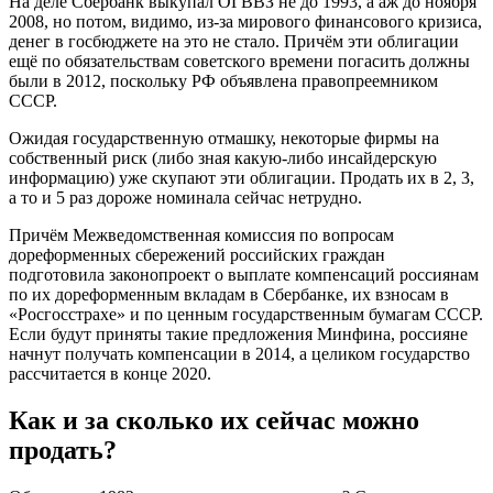
На деле Сбербанк выкупал ОГВВЗ не до 1993, а аж до ноября
2008, но потом, видимо, из-за мирового финансового кризиса,
денег в госбюджете на это не стало. Причём эти облигации
ещё по обязательствам советского времени погасить должны
были в 2012, поскольку РФ объявлена правопреемником
СССР.
Ожидая государственную отмашку, некоторые фирмы на
собственный риск (либо зная какую-либо инсайдерскую
информацию) уже скупают эти облигации. Продать их в 2, 3,
а то и 5 раз дороже номинала сейчас нетрудно.
Причём Межведомственная комиссия по вопросам
дореформенных сбережений российских граждан
подготовила законопроект о выплате компенсаций россиянам
по их дореформенным вкладам в Сбербанке, их взносам в
«Росгосстрахе» и по ценным государственным бумагам СССР.
Если будут приняты такие предложения Минфина, россияне
начнут получать компенсации в 2014, а целиком государство
рассчитается в конце 2020.
Как и за сколько их сейчас можно
продать?