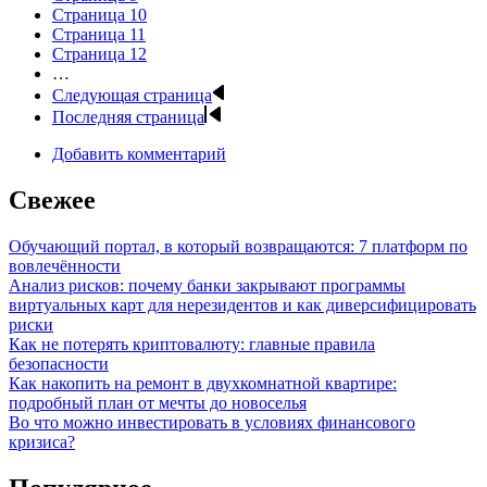
Страница
10
Страница
11
Страница
12
…
Следующая страница
Последняя страница
Добавить комментарий
Свежее
Обучающий портал, в который возвращаются: 7 платформ по
вовлечённости
Анализ рисков: почему банки закрывают программы
виртуальных карт для нерезидентов и как диверсифицировать
риски
Как не потерять криптовалюту: главные правила
безопасности
Как накопить на ремонт в двухкомнатной квартире:
подробный план от мечты до новоселья
Во что можно инвестировать в условиях финансового
кризиса?