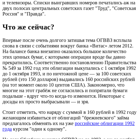
и телевизоры. Списки выигравших номеров печатались аж на
двух полосах центральных советских газет "Труд", "Советская
Россия" и "Правда".
Что же сейчас?
Впервые после очень долгого затишья тема ОГВВЗ всплыла
снова в связи с событиями вокруг банка «Витас» летом 2012.
На балансе банка внезапно оказалось большое количество
этих ценных бумаг, с которыми операции вроде бы давно
прекратились. Соответственно постановлению Правительства
№ 549 за 1992 год эти облигации выкупались с 1 октября 1992
до 1 октября 1993, и по ничтожной цене — за 100 советских
рублей (это 150 долларов) выдавались 160 российских рублей
(на тот момент около 10 центов США). Закономерно, что
многие на этот грабёж не согласились и попрятали бумаги
подальше - вдруг что-то когда-то изменится. Некоторые с
досады их просто выбрасывали — и зря.
Стоит отметить, что наряду с суммой в 160 рублей в 1992 году
желающим избавиться от облигаций "брежневского" займа
предлагалось обменять их на уже
российские облигации 1992
года
курсом "один к одному".