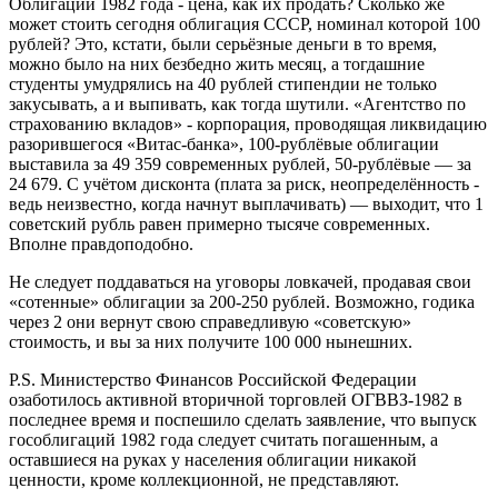
Облигации 1982 года - цена, как их продать? Сколько же
может стоить сегодня облигация СССР, номинал которой 100
рублей? Это, кстати, были серьёзные деньги в то время,
можно было на них безбедно жить месяц, а тогдашние
студенты умудрялись на 40 рублей стипендии не только
закусывать, а и выпивать, как тогда шутили. «Агентство по
страхованию вкладов» - корпорация, проводящая ликвидацию
разорившегося «Витас-банка», 100-рублёвые облигации
выставила за 49 359 современных рублей, 50-рублёвые — за
24 679. С учётом дисконта (плата за риск, неопределённость -
ведь неизвестно, когда начнут выплачивать) — выходит, что 1
советский рубль равен примерно тысяче современных.
Вполне правдоподобно.
Не следует поддаваться на уговоры ловкачей, продавая свои
«сотенные» облигации за 200-250 рублей. Возможно, годика
через 2 они вернут свою справедливую «советскую»
стоимость, и вы за них получите 100 000 нынешних.
P.S. Министерство Финансов Российской Федерации
озаботилось активной вторичной торговлей ОГВВЗ-1982 в
последнее время и поспешило сделать заявление, что выпуск
гособлигаций 1982 года следует считать погашенным, а
оставшиеся на руках у населения облигации никакой
ценности, кроме коллекционной, не представляют.