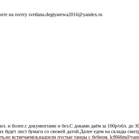
ите на почту svetlana.degtyarewa2016@yandex.ru
л. и более.с документами и без.С доками даём за 100р/обл. до 3
х будет лист бумаги со свежей датой.Далее едем на склады смотр
ть,не встречаемся,надоели пустые танцы с бубном. lcf666m@yand