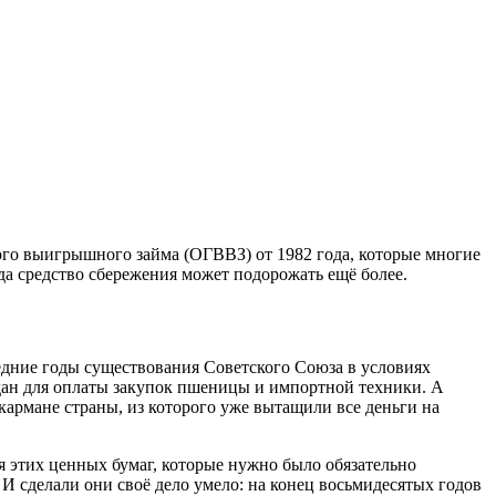
ого выигрышного займа (ОГВВЗ) от 1982 года, которые многие
да средство сбережения может подорожать ещё более.
дние годы существования Советского Союза в условиях
ждан для оплаты закупок пшеницы и импортной техники. А
армане страны, из которого уже вытащили все деньги на
 этих ценных бумаг, которые нужно было обязательно
И сделали они своё дело умело: на конец восьмидесятых годов