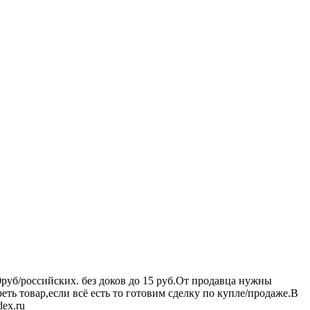
0руб/российских. без доков до 15 руб.От продавца нужны
еть товар,если всё есть то готовим сделку по купле/продаже.В
ex.ru