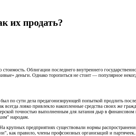
ак их продать?
ю стоимость. Облигации последнего внутреннего государственн
живые» деньги. Однако торопиться не стоит — популярное неког
был по сути дела предагонизирующей попыткой продлить после
как всегда ловко привлекло накопленные средства своих же гра
жерской точностью выполненным для латания дыр в финансовом к
ким" народам.
 На крупных предприятиях существовали нормы распространения
и", как правило, члены профсоюзных организаций и партячеек. 