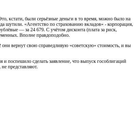
то, кстати, были серьёзные деньги в то время, можно было на
огда шутили. «Агентство по страхованию вкладов» - корпорация,
блёвые — за 24 679. С учётом дисконта (плата за риск,
временных. Вполне правдоподобно.
 2 они вернут свою справедливую «советскую» стоимость, и вы
 и поспешило сделать заявление, что выпуск гособлигаций
 не представляют.