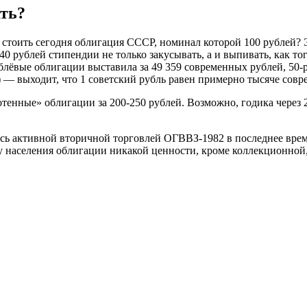
ать?
 стоить сегодня облигация СССР, номинал которой 100 рублей? Э
40 рублей стипендии не только закусывать, а и выпивать, как т
ёвые облигации выставила за 49 359 современных рублей, 50-ру
ь) — выходит, что 1 советский рубль равен примерно тысяче со
сотенные» облигации за 200-250 рублей. Возможно, годика через
ь активной вторичной торговлей ОГВВЗ-1982 в последнее время
 у населения облигации никакой ценности, кроме коллекционной,