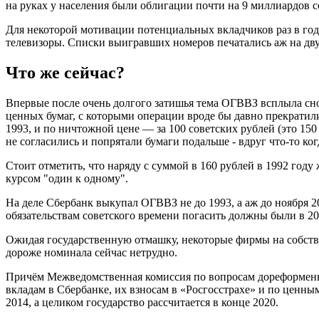
на руках у населения были облигации почти на 9 миллиардов с
Для некоторой мотивации потенциальных вкладчиков раз в го
телевизоры. Списки выигравших номеров печатались аж на двух
Что же сейчас?
Впервые после очень долгого затишья тема ОГВВЗ всплыла снов
ценных бумаг, с которыми операции вроде бы давно прекратили
1993, и по ничтожной цене — за 100 советских рублей (это 15
не согласились и попрятали бумаги подальше - вдруг что-то ко
Стоит отметить, что наряду с суммой в 160 рублей в 1992 год
курсом "один к одному".
На деле Сбербанк выкупал ОГВВЗ не до 1993, а аж до ноября 20
обязательствам советского времени погасить должны были в 2
Ожидая государственную отмашку, некоторые фирмы на собстве
дороже номинала сейчас нетрудно.
Причём Межведомственная комиссия по вопросам дореформенн
вкладам в Сбербанке, их взносам в «Росгосстрахе» и по ценн
2014, а целиком государство рассчитается в конце 2020.