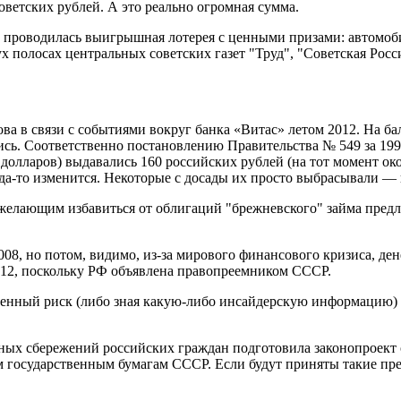
оветских рублей. А это реально огромная сумма.
д проводилась выигрышная лотерея с ценными призами: автомоби
 полосах центральных советских газет "Труд", "Советская Росс
а в связи с событиями вокруг банка «Витас» летом 2012. На бал
сь. Соответственно постановлению Правительства № 549 за 1992
0 долларов) выдавались 160 российских рублей (на тот момент ок
гда-то изменится. Некоторые с досады их просто выбрасывали — 
у желающим избавиться от облигаций "брежневского" займа пред
08, но потом, видимо, из-за мирового финансового кризиса, ден
012, поскольку РФ объявлена правопреемником СССР.
нный риск (либо зная какую-либо инсайдерскую информацию) уже
ых сбережений российских граждан подготовила законопроект
ым государственным бумагам СССР. Если будут приняты такие п