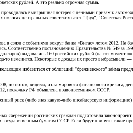
оветских рублей. А это реально огромная сумма.
д проводилась выигрышная лотерея с ценными призами: автомоби
 полосах центральных советских газет "Труд", "Советская Росс
а в связи с событиями вокруг банка «Витас» летом 2012. На бал
сь. Соответственно постановлению Правительства № 549 за 1992
0 долларов) выдавались 160 российских рублей (на тот момент ок
гда-то изменится. Некоторые с досады их просто выбрасывали — 
у желающим избавиться от облигаций "брежневского" займа пред
08, но потом, видимо, из-за мирового финансового кризиса, ден
012, поскольку РФ объявлена правопреемником СССР.
нный риск (либо зная какую-либо инсайдерскую информацию) уже
ых сбережений российских граждан подготовила законопроект
ым государственным бумагам СССР. Если будут приняты такие п