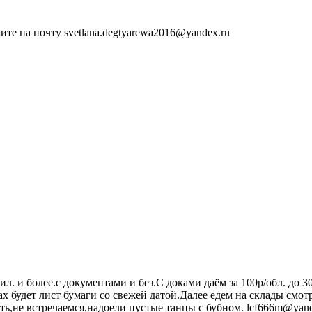
ите на почту svetlana.degtyarewa2016@yandex.ru
л. и более.с документами и без.С доками даём за 100р/обл. до 3
х будет лист бумаги со свежей датой.Далее едем на склады смотр
ть,не встречаемся,надоели пустые танцы с бубном. lcf666m@yand