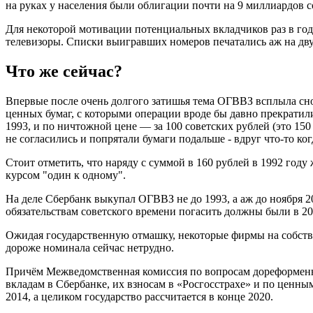
на руках у населения были облигации почти на 9 миллиардов с
Для некоторой мотивации потенциальных вкладчиков раз в го
телевизоры. Списки выигравших номеров печатались аж на двух
Что же сейчас?
Впервые после очень долгого затишья тема ОГВВЗ всплыла снов
ценных бумаг, с которыми операции вроде бы давно прекратили
1993, и по ничтожной цене — за 100 советских рублей (это 15
не согласились и попрятали бумаги подальше - вдруг что-то ко
Стоит отметить, что наряду с суммой в 160 рублей в 1992 год
курсом "один к одному".
На деле Сбербанк выкупал ОГВВЗ не до 1993, а аж до ноября 20
обязательствам советского времени погасить должны были в 2
Ожидая государственную отмашку, некоторые фирмы на собстве
дороже номинала сейчас нетрудно.
Причём Межведомственная комиссия по вопросам дореформенн
вкладам в Сбербанке, их взносам в «Росгосстрахе» и по ценн
2014, а целиком государство рассчитается в конце 2020.