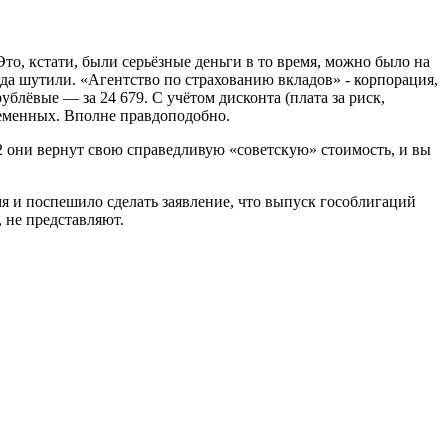
то, кстати, были серьёзные деньги в то время, можно было на
огда шутили. «Агентство по страхованию вкладов» - корпорация,
блёвые — за 24 679. С учётом дисконта (плата за риск,
временных. Вполне правдоподобно.
 2 они вернут свою справедливую «советскую» стоимость, и вы
 и поспешило сделать заявление, что выпуск гособлигаций
 не представляют.