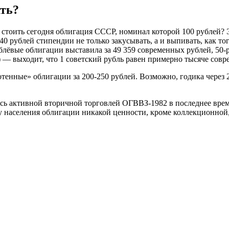
ать?
 стоить сегодня облигация СССР, номинал которой 100 рублей? Э
40 рублей стипендии не только закусывать, а и выпивать, как т
ёвые облигации выставила за 49 359 современных рублей, 50-ру
ь) — выходит, что 1 советский рубль равен примерно тысяче со
сотенные» облигации за 200-250 рублей. Возможно, годика через
ь активной вторичной торговлей ОГВВЗ-1982 в последнее время
 у населения облигации никакой ценности, кроме коллекционной,