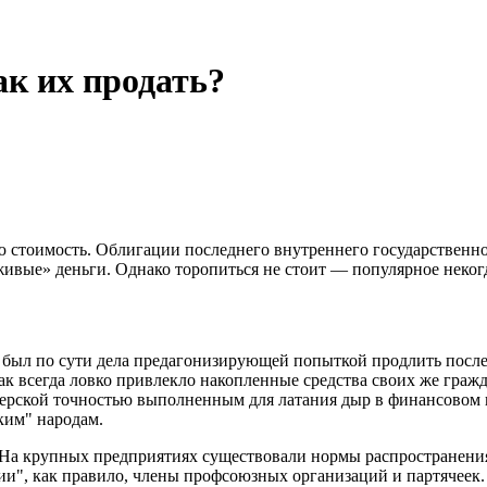
ак их продать?
ю стоимость. Облигации последнего внутреннего государственн
живые» деньги. Однако торопиться не стоит — популярное неког
был по сути дела предагонизирующей попыткой продлить после
как всегда ловко привлекло накопленные средства своих же гра
жерской точностью выполненным для латания дыр в финансовом к
ким" народам.
 На крупных предприятиях существовали нормы распространения
и", как правило, члены профсоюзных организаций и партячеек. 