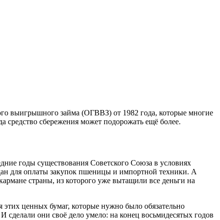
ого выигрышного займа (ОГВВЗ) от 1982 года, которые многие
да средство сбережения может подорожать ещё более.
дние годы существования Советского Союза в условиях
ждан для оплаты закупок пшеницы и импортной техники. А
армане страны, из которого уже вытащили все деньги на
 этих ценных бумаг, которые нужно было обязательно
И сделали они своё дело умело: на конец восьмидесятых годов