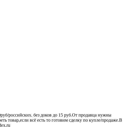
0руб/российских. без доков до 15 руб.От продавца нужны
еть товар,если всё есть то готовим сделку по купле/продаже.В
ex.ru