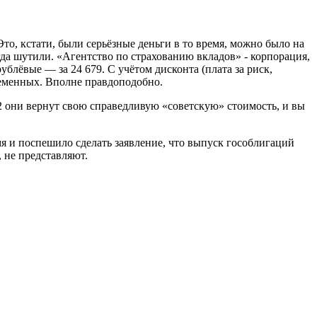
то, кстати, были серьёзные деньги в то время, можно было на
огда шутили. «Агентство по страхованию вкладов» - корпорация,
блёвые — за 24 679. С учётом дисконта (плата за риск,
временных. Вполне правдоподобно.
 2 они вернут свою справедливую «советскую» стоимость, и вы
 и поспешило сделать заявление, что выпуск гособлигаций
 не представляют.