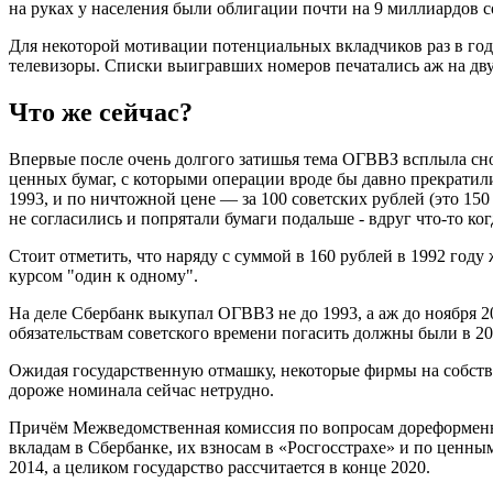
на руках у населения были облигации почти на 9 миллиардов с
Для некоторой мотивации потенциальных вкладчиков раз в го
телевизоры. Списки выигравших номеров печатались аж на двух
Что же сейчас?
Впервые после очень долгого затишья тема ОГВВЗ всплыла снов
ценных бумаг, с которыми операции вроде бы давно прекратили
1993, и по ничтожной цене — за 100 советских рублей (это 15
не согласились и попрятали бумаги подальше - вдруг что-то ко
Стоит отметить, что наряду с суммой в 160 рублей в 1992 год
курсом "один к одному".
На деле Сбербанк выкупал ОГВВЗ не до 1993, а аж до ноября 20
обязательствам советского времени погасить должны были в 2
Ожидая государственную отмашку, некоторые фирмы на собстве
дороже номинала сейчас нетрудно.
Причём Межведомственная комиссия по вопросам дореформенн
вкладам в Сбербанке, их взносам в «Росгосстрахе» и по ценн
2014, а целиком государство рассчитается в конце 2020.