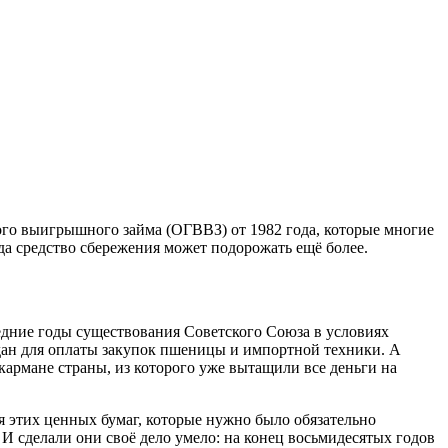
ого выигрышного займа (ОГВВЗ) от 1982 года, которые многие
да средство сбережения может подорожать ещё более.
дние годы существования Советского Союза в условиях
ждан для оплаты закупок пшеницы и импортной техники. А
армане страны, из которого уже вытащили все деньги на
 этих ценных бумаг, которые нужно было обязательно
И сделали они своё дело умело: на конец восьмидесятых годов