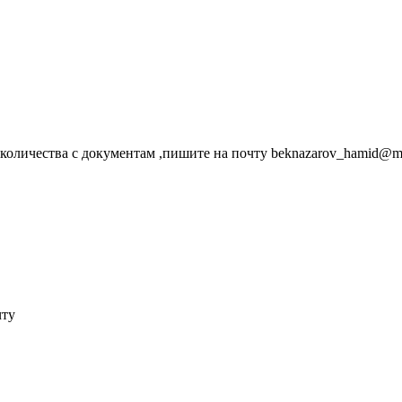
количества с документам ,пишите на почту beknazarov_hamid@ma
чту