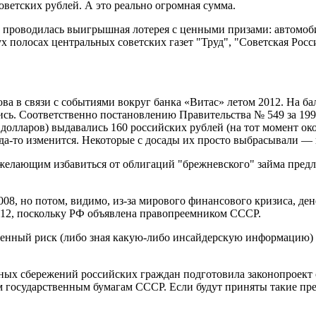
оветских рублей. А это реально огромная сумма.
д проводилась выигрышная лотерея с ценными призами: автомоби
 полосах центральных советских газет "Труд", "Советская Росс
а в связи с событиями вокруг банка «Витас» летом 2012. На бал
сь. Соответственно постановлению Правительства № 549 за 1992
0 долларов) выдавались 160 российских рублей (на тот момент ок
гда-то изменится. Некоторые с досады их просто выбрасывали — 
у желающим избавиться от облигаций "брежневского" займа пред
08, но потом, видимо, из-за мирового финансового кризиса, ден
012, поскольку РФ объявлена правопреемником СССР.
нный риск (либо зная какую-либо инсайдерскую информацию) уже
ых сбережений российских граждан подготовила законопроект
ым государственным бумагам СССР. Если будут приняты такие п