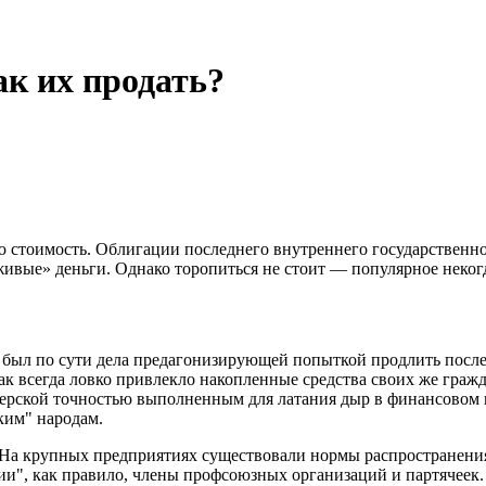
ак их продать?
ю стоимость. Облигации последнего внутреннего государственн
живые» деньги. Однако торопиться не стоит — популярное неког
был по сути дела предагонизирующей попыткой продлить после
как всегда ловко привлекло накопленные средства своих же гра
жерской точностью выполненным для латания дыр в финансовом к
ким" народам.
 На крупных предприятиях существовали нормы распространения
и", как правило, члены профсоюзных организаций и партячеек. 