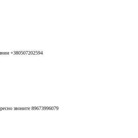
оянии +380507202594
ересно звоните 89673996079