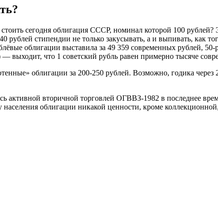
ать?
 стоить сегодня облигация СССР, номинал которой 100 рублей? Э
40 рублей стипендии не только закусывать, а и выпивать, как т
ёвые облигации выставила за 49 359 современных рублей, 50-ру
ь) — выходит, что 1 советский рубль равен примерно тысяче со
сотенные» облигации за 200-250 рублей. Возможно, годика через
ь активной вторичной торговлей ОГВВЗ-1982 в последнее время
 у населения облигации никакой ценности, кроме коллекционной,