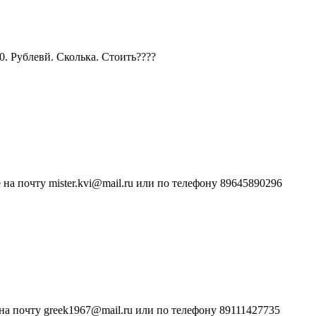
0. Рублевй. Сколька. Стоить????
а почту mister.kvi@mail.ru или по телефону 89645890296
на почту greek1967@mail.ru или по телефону 89111427735