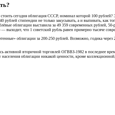
ать?
 стоить сегодня облигация СССР, номинал которой 100 рублей? Э
40 рублей стипендии не только закусывать, а и выпивать, как т
ёвые облигации выставила за 49 359 современных рублей, 50-ру
ь) — выходит, что 1 советский рубль равен примерно тысяче со
сотенные» облигации за 200-250 рублей. Возможно, годика через
ь активной вторичной торговлей ОГВВЗ-1982 в последнее время
 у населения облигации никакой ценности, кроме коллекционной,