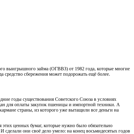
ого выигрышного займа (ОГВВЗ) от 1982 года, которые многие
да средство сбережения может подорожать ещё более.
дние годы существования Советского Союза в условиях
ждан для оплаты закупок пшеницы и импортной техники. А
армане страны, из которого уже вытащили все деньги на
 этих ценных бумаг, которые нужно было обязательно
И сделали они своё дело умело: на конец восьмидесятых годов