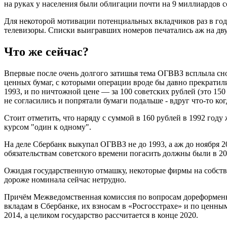
на руках у населения были облигации почти на 9 миллиардов с
Для некоторой мотивации потенциальных вкладчиков раз в го
телевизоры. Списки выигравших номеров печатались аж на двух
Что же сейчас?
Впервые после очень долгого затишья тема ОГВВЗ всплыла снов
ценных бумаг, с которыми операции вроде бы давно прекратили
1993, и по ничтожной цене — за 100 советских рублей (это 15
не согласились и попрятали бумаги подальше - вдруг что-то ко
Стоит отметить, что наряду с суммой в 160 рублей в 1992 год
курсом "один к одному".
На деле Сбербанк выкупал ОГВВЗ не до 1993, а аж до ноября 20
обязательствам советского времени погасить должны были в 2
Ожидая государственную отмашку, некоторые фирмы на собстве
дороже номинала сейчас нетрудно.
Причём Межведомственная комиссия по вопросам дореформенн
вкладам в Сбербанке, их взносам в «Росгосстрахе» и по ценн
2014, а целиком государство рассчитается в конце 2020.