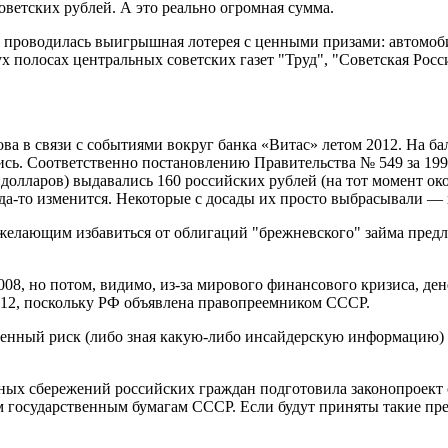
оветских рублей. А это реально огромная сумма.
д проводилась выигрышная лотерея с ценными призами: автомоби
 полосах центральных советских газет "Труд", "Советская Росс
а в связи с событиями вокруг банка «Витас» летом 2012. На бал
сь. Соответственно постановлению Правительства № 549 за 1992
0 долларов) выдавались 160 российских рублей (на тот момент ок
гда-то изменится. Некоторые с досады их просто выбрасывали — 
у желающим избавиться от облигаций "брежневского" займа пред
08, но потом, видимо, из-за мирового финансового кризиса, ден
012, поскольку РФ объявлена правопреемником СССР.
нный риск (либо зная какую-либо инсайдерскую информацию) уже
ых сбережений российских граждан подготовила законопроект
ым государственным бумагам СССР. Если будут приняты такие п