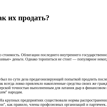
ак их продать?
ю стоимость. Облигации последнего внутреннего государственн
живые» деньги. Однако торопиться не стоит — популярное неког
был по сути дела предагонизирующей попыткой продлить после
как всегда ловко привлекло накопленные средства своих же гра
жерской точностью выполненным для латания дыр в финансовом к
ким" народам.
 На крупных предприятиях существовали нормы распространения
и", как правило, члены профсоюзных организаций и партячеек. 