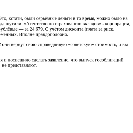
то, кстати, были серьёзные деньги в то время, можно было на
огда шутили. «Агентство по страхованию вкладов» - корпорация,
блёвые — за 24 679. С учётом дисконта (плата за риск,
временных. Вполне правдоподобно.
 2 они вернут свою справедливую «советскую» стоимость, и вы
 и поспешило сделать заявление, что выпуск гособлигаций
 не представляют.