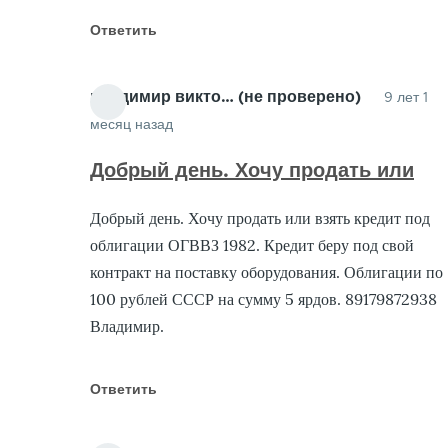
Ответить
владимир викто… (не проверено)
9 лет 1
месяц назад
Ответ
на
Добрый день. Хочу продать или
Куплю
Добрый день. Хочу продать или взять кредит под
Облигации
облигации ОГВВЗ 1982. Кредит беру под свой
от
контракт на поставку оборудования. Облигации по
Гарант
100 рублей СССР на сумму 5 ярдов. 89179872938
(не
Владимир.
проверено)
Ответить