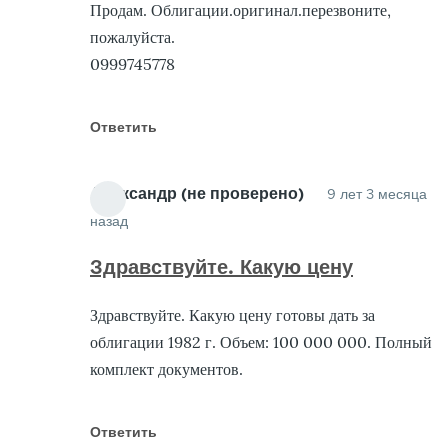
Продам. Облигации.оригинал.перезвоните,
О
пожалуйста.
от
0999745778
Га
(н
п
Ответить
Александр (не проверено)
9 лет 3 месяца
назад
Ответ
на
Здравствуйте. Какую цену
Куплю
Здравствуйте. Какую цену готовы дать за
Облигации
облигации 1982 г. Объем: 100 000 000. Полный
от
комплект документов.
Гарант
(не
проверено)
Ответить