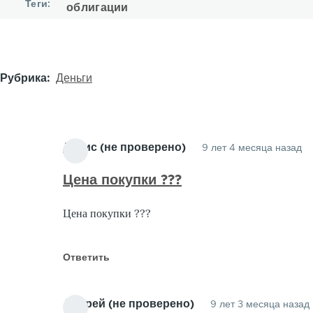
Теги
облигации
Рубрика
Деньги
Денис (не проверено)
9 лет 4 месяца назад
О
н
Цена покупки ???
К
Цена покупки ???
О
от
Г
Ответить
(н
п
Андрей (не проверено)
9 лет 3 месяца назад