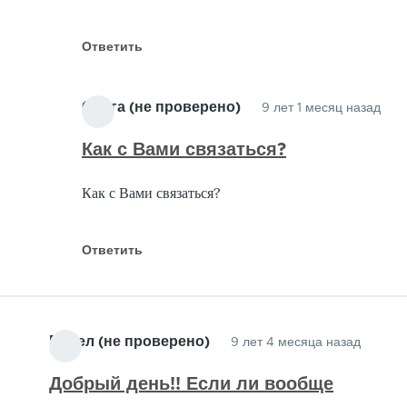
ОГ
198
Ответить
г
от
Ольга (не проверено)
9 лет 1 месяц назад
Бор
Отв
(не
на
Как с Вами связаться?
про
Пр
Как с Вами связаться?
обл
ОГ
198
Ответить
г
от
Бор
Павел (не проверено)
(не
9 лет 4 месяца назад
про
Добрый день!! Если ли вообще