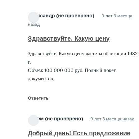
Александр (не проверено)
9 лет 3 месяца
назад
Ответ
на
Здравствуйте. Какую цену
Куплю
Здравствуйте. Какую цену даете за облигации 1982
Облигации
г.
от
Объем: 100 000 000 руб. Полный покет
Гарант
документов.
(не
проверено)
Ответить
Артем (не проверено)
9 лет 3 месяца назад
О
н
Добрый день! Есть предложение