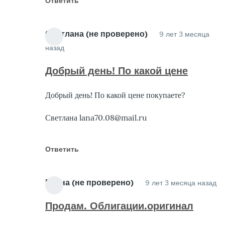
Ответить
проверено)
Светлана (не проверено)
9 лет 3 месяца
назад
Ответ
на
Добрый день! По какой цене
Куплю
Добрый день! По какой цене покупаете?
Облигации
от
Светлана lana70.08@mail.ru
Гарант
(не
Ответить
проверено)
Елена (не проверено)
9 лет 3 месяца назад
О
н
Продам. Облигации.оригинал
К