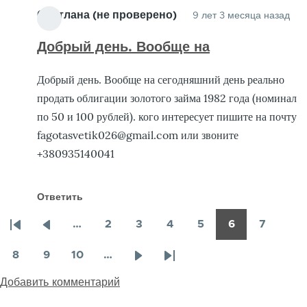
Светлана (не проверено)
9 лет 3 месяца назад
Добрый день. Вообще на
Добрый день. Вообще на сегодняшний день реально
продать облигации золотого займа 1982 года (номинал
по 50 и 100 рублей). кого интересует пишите на почту
fagotasvetik026@gmail.com или звоните
+380935140041
Ответить
…
2
3
4
5
6
7
Первая
Предыдущая
Страница
Страница
Страница
Страница
Страница
Страни
Нумерация
страница
страница
страниц
8
9
10
…
Страница
Страница
Страница
Следующая
Последняя
Добавить комментарий
страница
страница