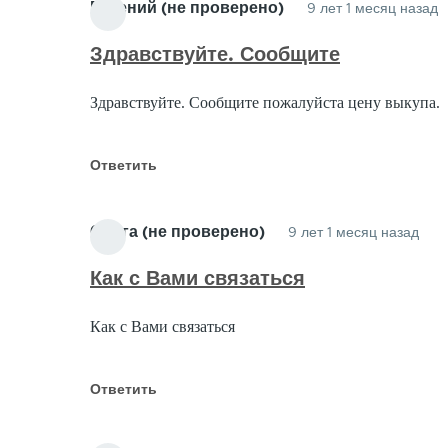
Евгений (не проверено)
9 лет 1 месяц назад
О
н
Здравствуйте. Сообщите
К
Здравствуйте. Сообщите пожалуйста цену выкупа.
О
о
Г
Ответить
(
п
Ольга (не проверено)
9 лет 1 месяц назад
Отв
на
Как с Вами связаться
Куп
Как с Вами связаться
Обл
от
Гар
Ответить
(не
про