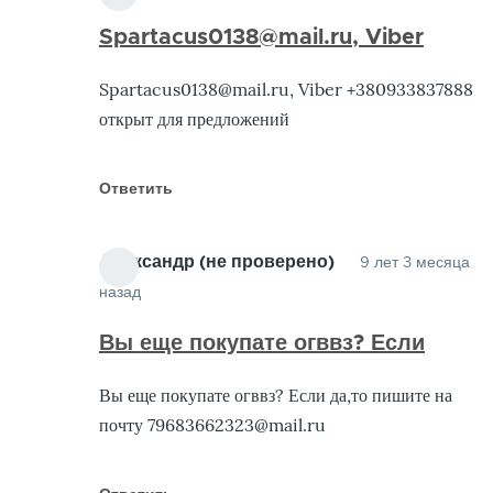
Spartacus0138@mail.ru, Viber
Spartacus0138@mail.ru, Viber +380933837888
открыт для предложений
Ответить
Александр (не проверено)
9 лет 3 месяца
назад
Ответ
на
Вы еще покупате огввз? Если
Куплю
Вы еще покупате огввз? Если да,то пишите на
Облигации
почту 79683662323@mail.ru
от
Гарант
(не