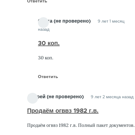
Ответить
Ольга (не проверено)
9 лет 1 месяц
назад
Ответ
на
30 коп.
Добрый
30 коп.
день.
Есть
облигации
Ответить
от
Виктор
Андрей (не проверено)
9 лет 2 месяца назад
(не
проверено)
Продаём огввз 1982 г.в.
Продаём огввз 1982 г.в. Полный пакет документов.