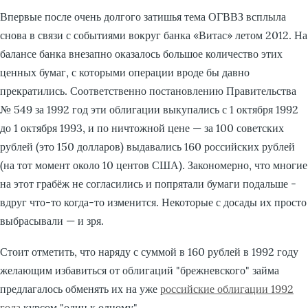
Впервые после очень долгого затишья тема ОГВВЗ всплыла
снова в связи с событиями вокруг банка «Витас» летом 2012. На
балансе банка внезапно оказалось большое количество этих
ценных бумаг, с которыми операции вроде бы давно
прекратились. Соответственно постановлению Правительства
№ 549 за 1992 год эти облигации выкупались с 1 октября 1992
до 1 октября 1993, и по ничтожной цене — за 100 советских
рублей (это 150 долларов) выдавались 160 российских рублей
(на тот момент около 10 центов США). Закономерно, что многие
на этот грабёж не согласились и попрятали бумаги подальше -
вдруг что-то когда-то изменится. Некоторые с досады их просто
выбрасывали — и зря.
Стоит отметить, что наряду с суммой в 160 рублей в 1992 году
желающим избавиться от облигаций "брежневского" займа
предлагалось обменять их на уже
российские облигации 1992
года
курсом "один к одному".