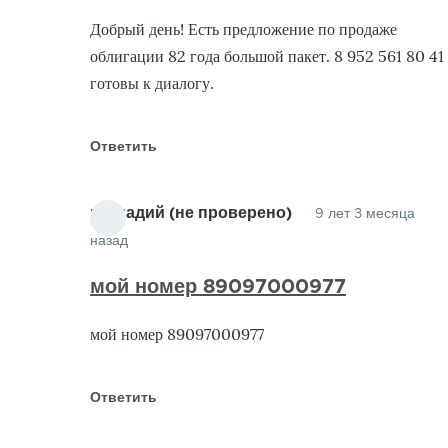
К
Добрый день! Есть предложение по продаже
О
облигации 82 года большой пакет. 8 952 561 80 41
о
готовы к диалогу.
Г
(
п
Ответить
геннадий (не проверено)
9 лет 3 месяца
назад
Ответ
на
мой номер 89097000977
Куплю
мой номер 89097000977
Облигации
от
Гарант
Ответить
(не
проверено)