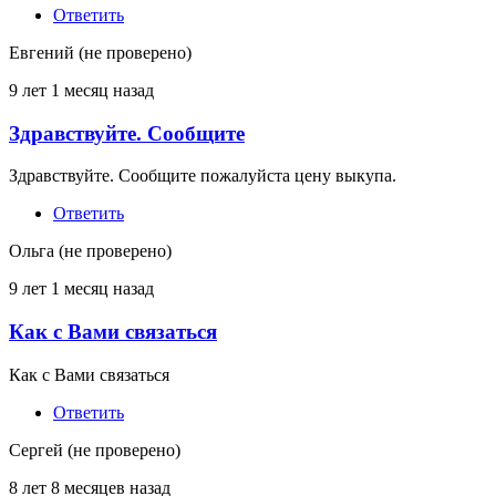
(не
Ответить
проверено)
Евгений (не проверено)
9 лет 1 месяц назад
Здравствуйте. Сообщите
Ответ
на
Здравствуйте. Сообщите пожалуйста цену выкупа.
Куплю
Облигации
Ответить
от
Гарант
Ольга (не проверено)
(не
проверено)
9 лет 1 месяц назад
Как с Вами связаться
Ответ
на
Как с Вами связаться
Куплю
Облигации
Ответить
от
Гарант
Сергей (не проверено)
(не
проверено)
8 лет 8 месяцев назад