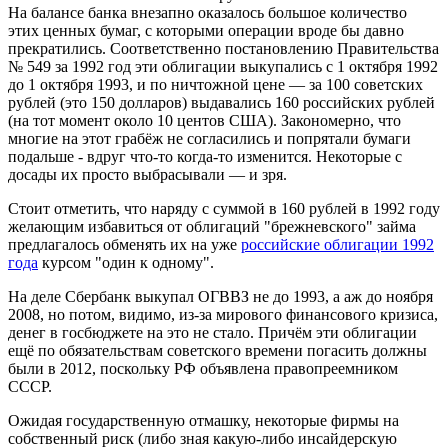
На балансе банка внезапно оказалось большое количество
этих ценных бумаг, с которыми операции вроде бы давно
прекратились. Соответственно постановлению Правительства
№ 549 за 1992 год эти облигации выкупались с 1 октября 1992
до 1 октября 1993, и по ничтожной цене — за 100 советских
рублей (это 150 долларов) выдавались 160 российских рублей
(на тот момент около 10 центов США). Закономерно, что
многие на этот грабёж не согласились и попрятали бумаги
подальше - вдруг что-то когда-то изменится. Некоторые с
досады их просто выбрасывали — и зря.
Стоит отметить, что наряду с суммой в 160 рублей в 1992 году
желающим избавиться от облигаций "брежневского" займа
предлагалось обменять их на уже
российские облигации 1992
года
курсом "один к одному".
На деле Сбербанк выкупал ОГВВЗ не до 1993, а аж до ноября
2008, но потом, видимо, из-за мирового финансового кризиса,
денег в госбюджете на это не стало. Причём эти облигации
ещё по обязательствам советского времени погасить должны
были в 2012, поскольку РФ объявлена правопреемником
СССР.
Ожидая государственную отмашку, некоторые фирмы на
собственный риск (либо зная какую-либо инсайдерскую