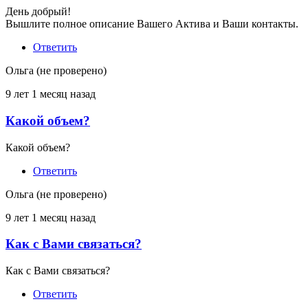
на
День добрый!
Продам
Вышлите полное описание Вашего Актива и Ваши контакты.
облигации
ОГВВЗ
Ответить
1982
г
Ольга (не проверено)
от
Борис
9 лет 1 месяц назад
(не
проверено)
Какой объем?
Ответ
на
Какой объем?
Продам
облигации
Ответить
ОГВВЗ
1982
Ольга (не проверено)
г
от
9 лет 1 месяц назад
Борис
(не
Как с Вами связаться?
Ответ
проверено)
на
Как с Вами связаться?
Продам
облигации
Ответить
ОГВВЗ