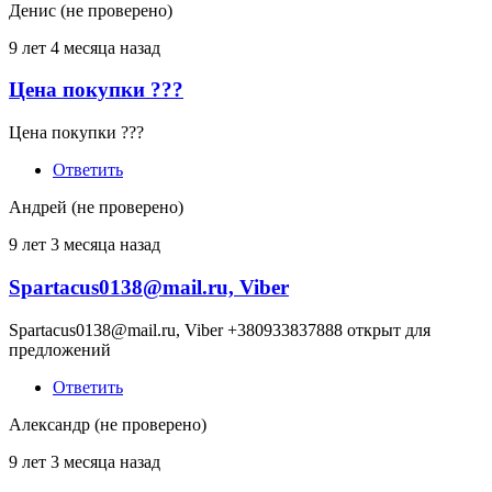
Денис (не проверено)
9 лет 4 месяца назад
Цена покупки ???
Ответ
на
Цена покупки ???
Куплю
Облигации
Ответить
от
Гарант
Андрей (не проверено)
(не
проверено)
9 лет 3 месяца назад
Spartacus0138@mail.ru, Viber
Ответ
на
Spartacus0138@mail.ru, Viber +380933837888 открыт для
Куплю
предложений
Облигации
от
Ответить
Гарант
(не
Александр (не проверено)
проверено)
9 лет 3 месяца назад