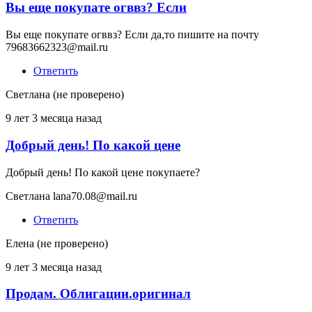
Вы еще покупате огввз? Если
Ответ
на
Вы еще покупате огввз? Если да,то пишите на почту
Куплю
79683662323@mail.ru
Облигации
от
Ответить
Гарант
(не
Светлана (не проверено)
проверено)
9 лет 3 месяца назад
Добрый день! По какой цене
Ответ
на
Добрый день! По какой цене покупаете?
Куплю
Облигации
Светлана lana70.08@mail.ru
от
Гарант
Ответить
(не
проверено)
Елена (не проверено)
9 лет 3 месяца назад
Продам. Облигации.оригинал
Ответ