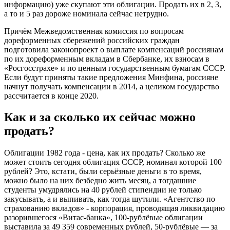
информацию) уже скупают эти облигации. Продать их в 2, 3,
а то и 5 раз дороже номинала сейчас нетрудно.
Причём Межведомственная комиссия по вопросам
дореформенных сбережений российских граждан
подготовила законопроект о выплате компенсаций россиянам
по их дореформенным вкладам в Сбербанке, их взносам в
«Росгосстрахе» и по ценным государственным бумагам СССР.
Если будут приняты такие предложения Минфина, россияне
начнут получать компенсации в 2014, а целиком государство
рассчитается в конце 2020.
Как и за сколько их сейчас можно
продать?
Облигации 1982 года - цена, как их продать? Сколько же
может стоить сегодня облигация СССР, номинал которой 100
рублей? Это, кстати, были серьёзные деньги в то время,
можно было на них безбедно жить месяц, а тогдашние
студенты умудрялись на 40 рублей стипендии не только
закусывать, а и выпивать, как тогда шутили. «Агентство по
страхованию вкладов» - корпорация, проводящая ликвидацию
разорившегося «Витас-банка», 100-рублёвые облигации
выставила за 49 359 современных рублей, 50-рублёвые — за