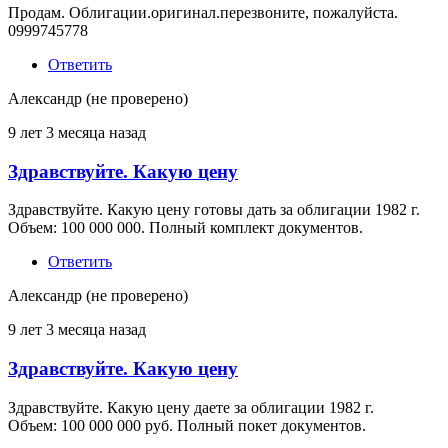
на
Продам. Облигации.оригинал.перезвоните, пожалуйста.
Куплю
0999745778
Облигации
от
Ответить
Гарант
(не
Александр (не проверено)
проверено)
9 лет 3 месяца назад
Здравствуйте. Какую цену
Ответ
на
Здравствуйте. Какую цену готовы дать за облигации 1982 г.
Куплю
Объем: 100 000 000. Полный комплект документов.
Облигации
от
Ответить
Гарант
(не
Александр (не проверено)
проверено)
9 лет 3 месяца назад
Здравствуйте. Какую цену
Ответ
на
Здравствуйте. Какую цену даете за облигации 1982 г.
Куплю
Объем: 100 000 000 руб. Полный покет документов.
Облигации