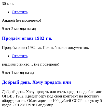
на
30 коп.
Добрый
день.
Ответить
Есть
облигации
Андрей (не проверено)
от
Виктор
9 лет 2 месяца назад
(не
проверено)
Продаём огввз 1982 г.в.
Ответ
на
Продаём огввз 1982 г.в. Полный пакет документов.
Куплю
Облигации
Ответить
от
Гарант
владимир викто… (не проверено)
(не
проверено)
9 лет 1 месяц назад
Добрый день. Хочу продать или
Ответ
на
Добрый день. Хочу продать или взять кредит под облигации
Куплю
ОГВВЗ 1982. Кредит беру под свой контракт на поставку
Облигации
оборудования. Облигации по 100 рублей СССР на сумму 5
от
ярдов. 89179872938 Владимир.
Гарант