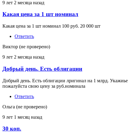
проверено)
9 лет 2 месяца назад
Какая цена за 1 шт номинал
Ответ
на
Какая цена за 1 шт номинал 100 руб. 20 000 шт
Куплю
Облигации
Ответить
от
Гарант
Виктор (не проверено)
(не
проверено)
9 лет 2 месяца назад
Добрый день. Есть облигации
Ответ
на
Добрый день. Есть облигации лригинал на 1 млрд. Укажиье
Куплю
пожалуйста свою цену за руб.номинала
Облигации
от
Ответить
Гарант
(не
Ольга (не проверено)
проверено)
9 лет 1 месяц назад
30 коп.
Ответ