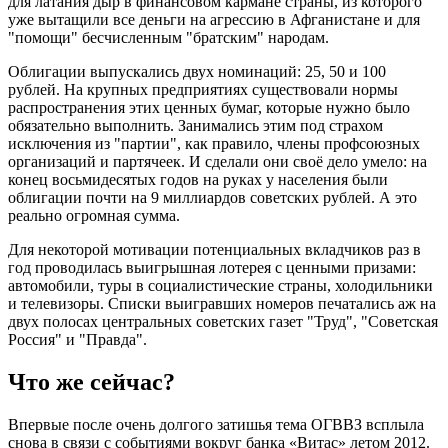
для латания дыр в финансовом кармане страны, из которого
уже вытащили все деньги на агрессию в Афганистане и для
"помощи" бесчисленным "братским" народам.
Облигации выпускались двух номинаций: 25, 50 и 100
рублей. На крупных предприятиях существовали нормы
распространения этих ценных бумаг, которые нужно было
обязательно выполнить. Занимались этим под страхом
исключения из "партии", как правило, члены профсоюзных
организаций и партячеек. И сделали они своё дело умело: на
конец восьмидесятых годов на руках у населения были
облигации почти на 9 миллиардов советских рублей. А это
реально огромная сумма.
Для некоторой мотивации потенциальных вкладчиков раз в
год проводилась выигрышная лотерея с ценными призами:
автомобили, туры в социалистические страны, холодильники
и телевизоры. Списки выигравших номеров печатались аж на
двух полосах центральных советских газет "Труд", "Советская
Россия" и "Правда".
Что же сейчас?
Впервые после очень долгого затишья тема ОГВВЗ всплыла
снова в связи с событиями вокруг банка «Витас» летом 2012.