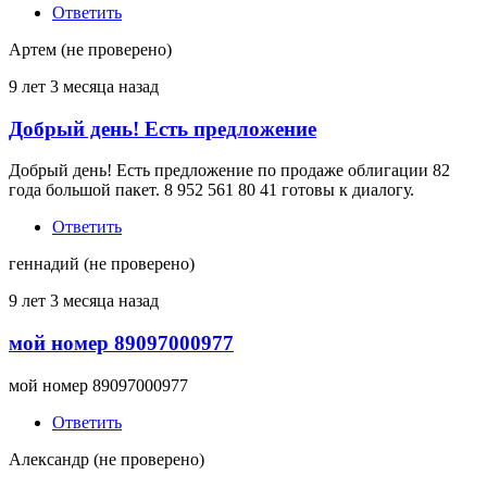
от
Ответить
Гарант
(не
Артем (не проверено)
проверено)
9 лет 3 месяца назад
Добрый день! Есть предложение
Ответ
на
Добрый день! Есть предложение по продаже облигации 82
Куплю
года большой пакет. 8 952 561 80 41 готовы к диалогу.
Облигации
от
Ответить
Гарант
(не
геннадий (не проверено)
проверено)
9 лет 3 месяца назад
мой номер 89097000977
Ответ
на
мой номер 89097000977
Куплю
Облигации
Ответить
от
Гарант
Александр (не проверено)
(не