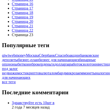
Страница
16
Страница
17
Страница
18
Страница
19
Страница
20
Страница
21
Страница
22
Страница
23
Популярные теги
qiwi
webmoney
Москва
Сбербанк
Спасибо
акции
банковские
депозиты
бизнес-план
бизнес для начинающих
бинарные
опционы
биткоин
брокер
деньги
доллар
заработок
золото
инвестиц
под залог
недвижимости
криптовалюта
ломбард
микрозаем
монеты
налоги
н
для начинающих
все теги
Последние комментарии
Здравствуйте есть 10шт в
2 года 7 месяцев назад