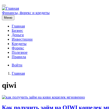
Перейти
к
основному
Финансы, форекс и кредиты
содержанию
Меню
Главная
Бизнес
Основная
Деньги
навигация
Инвестиции
Кредиты
Форекс
Полезное
Правила
Меню
Войти
учётной
Главная
записи
Строка
пользователя
qiwi
навигации
Как получить займ на QIWI кошелек м