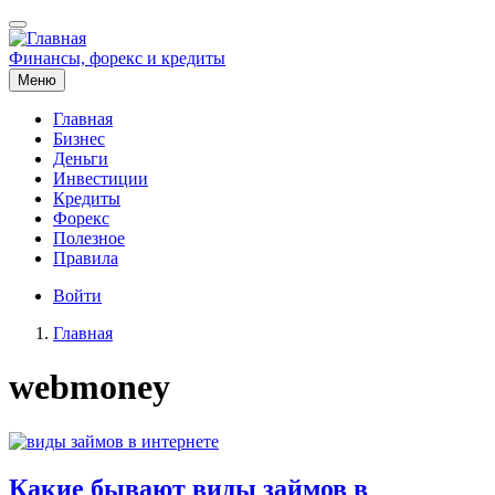
Перейти
к
основному
Финансы, форекс и кредиты
содержанию
Меню
Главная
Бизнес
Основная
Деньги
навигация
Инвестиции
Кредиты
Форекс
Полезное
Правила
Меню
Войти
учётной
Главная
записи
Строка
пользователя
webmoney
навигации
Какие бывают виды займов в