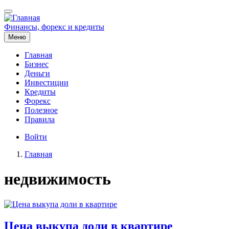
Перейти
к
основному
Финансы, форекс и кредиты
содержанию
Меню
Главная
Бизнес
Основная
Деньги
навигация
Инвестиции
Кредиты
Форекс
Полезное
Правила
Меню
Войти
учётной
Главная
записи
Строка
пользователя
недвижимость
навигации
Цена выкупа доли в квартире