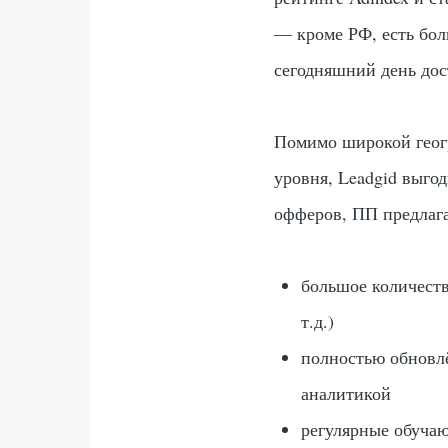
— кроме РФ, есть бо
сегодняшний день дос
Помимо широкой геог
уровня, Leadgid выго
офферов, ПП предлага
большое количеств
т.д.)
полностью обновл
аналитикой
регулярные обуча