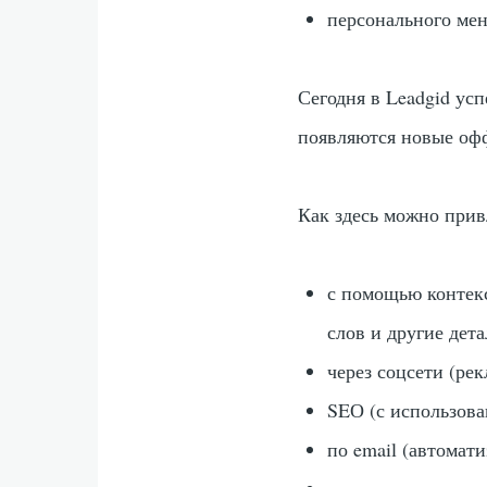
персонального мен
Сегодня в Leadgid ус
появляются новые оф
Как здесь можно прив
с помощью контекс
слов и другие дет
через соцсети (ре
SEО (с использов
по email (автомат