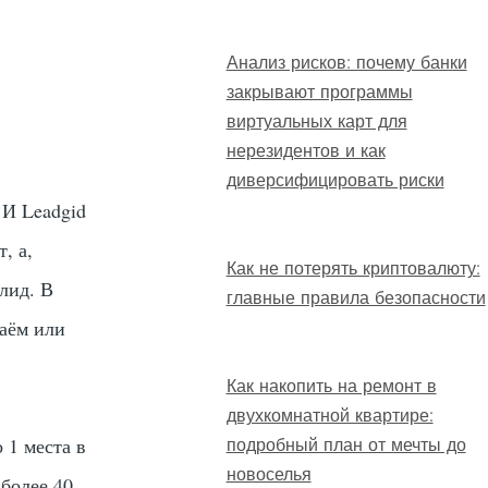
Анализ рисков: почему банки
закрывают программы
виртуальных карт для
нерезидентов и как
диверсифицировать риски
 И Leadgid
, а,
Как не потерять криптовалюту:
 лид. В
главные правила безопасности
заём или
Как накопить на ремонт в
двухкомнатной квартире:
 1 места в
подробный план от мечты до
новоселья
более 40