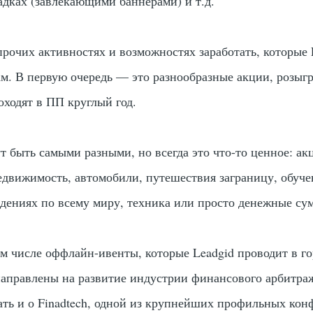
дках (завлекающими баннерами) и т.д.
прочих активностях и возможностях заработать, которые 
ам. В первую очередь — это разнообразные акции, розы
оходят в ПП круглый год.
т быть самыми разными, но всегда это что-то ценное: ак
движимость, автомобили, путешествия заграницу, обуче
дениях по всему миру, техника или просто денежные су
ом числе оффлайн-ивенты, которые Leadgid проводит в г
направлены на развитие индустрии финансового арбитра
зать и о Finadtech, одной из крупнейших профильных кон