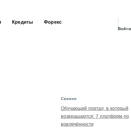
и
Кредиты
Форекс
Меню
Войти
учётн
запис
польз
Свежее
Обучающий портал, в который
возвращаются: 7 платформ по
вовлечённости