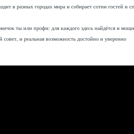
одит в разных городах мира и собирает сотни гостей и с
вичок ты или профи: для каждого здесь найдётся и мощ
й совет, и реальная возможность достойно и уверенно