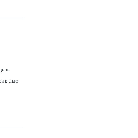
щь в
афик лью