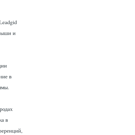
Leadgid
грыши и
ции
ние в
ммы.
ородах
жа в
ференций,