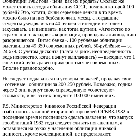
Облигации 1982 года - цена, как их продать? Сколько же
может стоить сегодня облигация СССР, номинал которой 100
рублей? Это, кстати, были серьёзные деньги в то время,
можно было на них безбедно жить месяц, а тогдашние
студенты умудрялись на 40 рублей стипендии не только
закусывать, а и выпивать, как тогда шутили. «Агентство по
страхованию вкладов» - корпорация, проводящая ликвидацию
разорившегося «Витас-банка», 100-рублёвые облигации
выставила за 49 359 современных рублей, 50-рублёвые — за
24 679. С учётом дисконта (плата за риск, неопределённость -
ведь неизвестно, когда начнут выплачивать) — выходит, что 1
советский рубль равен примерно тысяче современных.
Вполне правдоподобно.
Не следует поддаваться на уговоры ловкачей, продавая свои
«сотенные» облигации за 200-250 рублей. Возможно, годика
через 2 они вернут свою справедливую «советскую»
стоимость, и вы за них получите 100 000 нынешних.
P.S. Министерство Финансов Российской Федерации
озаботилось активной вторичной торговлей ОГВВЗ-1982 в
последнее время и поспешило сделать заявление, что выпуск
гособлигаций 1982 года следует считать погашенным, а
оставшиеся на руках у населения облигации никакой
ценности, кроме коллекционной, не представляют.