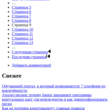
…
Страница
5
Страница
6
Страница
7
Страница
8
Страница
9
Страница
10
Страница
11
Страница
12
Страница
13
…
Следующая страница
Последняя страница
Добавить комментарий
Свежее
Обучающий портал, в который возвращаются: 7 платформ по
вовлечённости
Анализ рисков: почему банки закрывают программы
виртуальных карт для нерезидентов и как диверсифицировать
риски
Как не потерять криптовалюту: главные правила