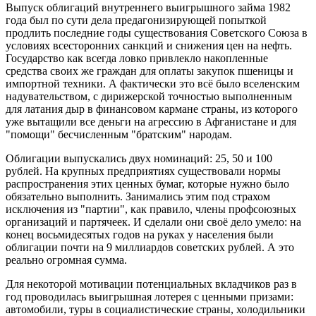
Выпуск облигаций внутреннего выигрышного займа 1982
года был по сути дела предагонизирующей попыткой
продлить последние годы существования Советского Союза в
условиях всесторонних санкций и снижения цен на нефть.
Государство как всегда ловко привлекло накопленные
средства своих же граждан для оплаты закупок пшеницы и
импортной техники. А фактически это всё было вселенским
надувательством, с дирижерской точностью выполненным
для латания дыр в финансовом кармане страны, из которого
уже вытащили все деньги на агрессию в Афганистане и для
"помощи" бесчисленным "братским" народам.
Облигации выпускались двух номинаций: 25, 50 и 100
рублей. На крупных предприятиях существовали нормы
распространения этих ценных бумаг, которые нужно было
обязательно выполнить. Занимались этим под страхом
исключения из "партии", как правило, члены профсоюзных
организаций и партячеек. И сделали они своё дело умело: на
конец восьмидесятых годов на руках у населения были
облигации почти на 9 миллиардов советских рублей. А это
реально огромная сумма.
Для некоторой мотивации потенциальных вкладчиков раз в
год проводилась выигрышная лотерея с ценными призами:
автомобили, туры в социалистические страны, холодильники