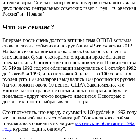
и телевизоры. Списки выигравших номеров печатались аж на
двух полосах центральных советских газет "Труд", "Советская
Россия" и "Правда".
Что же сейчас?
Впервые после очень долгого затишья тема ОГВВЗ всплыла
снова в связи с событиями вокруг банка «Витас» летом 2012.
На балансе банка внезапно оказалось большое количество
этих ценных бумаг, с которыми операции вроде бы давно
прекратились. Соответственно постановлению Правительства
№ 549 за 1992 год эти облигации выкупались с 1 октября 1992
до 1 октября 1993, и по ничтожной цене — за 100 советских
рублей (это 150 долларов) выдавались 160 российских рублей
(на тот момент около 10 центов США). Закономерно, что
многие на этот грабёж не согласились и попрятали бумаги
подальше - вдруг что-то когда-то изменится. Некоторые с
досады их просто выбрасывали — и зря.
Стоит отметить, что наряду с суммой в 160 рублей в 1992 году
желающим избавиться от облигаций "брежневского" займа
предлагалось обменять их на уже
российские облигации 1992
года
курсом "один к одному".