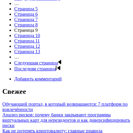
…
Страница
5
Страница
6
Страница
7
Страница
8
Страница
9
Страница
10
Страница
11
Страница
12
Страница
13
…
Следующая страница
Последняя страница
Добавить комментарий
Свежее
Обучающий портал, в который возвращаются: 7 платформ по
вовлечённости
Анализ рисков: почему банки закрывают программы
виртуальных карт для нерезидентов и как диверсифицировать
риски
Как не потерять криптовалюту: главные правила