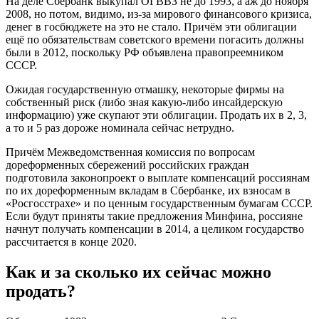
На деле Сбербанк выкупал ОГВВЗ не до 1993, а аж до ноября
2008, но потом, видимо, из-за мирового финансового кризиса,
денег в госбюджете на это не стало. Причём эти облигации
ещё по обязательствам советского времени погасить должны
были в 2012, поскольку РФ объявлена правопреемником
СССР.
Ожидая государственную отмашку, некоторые фирмы на
собственный риск (либо зная какую-либо инсайдерскую
информацию) уже скупают эти облигации. Продать их в 2, 3,
а то и 5 раз дороже номинала сейчас нетрудно.
Причём Межведомственная комиссия по вопросам
дореформенных сбережений российских граждан
подготовила законопроект о выплате компенсаций россиянам
по их дореформенным вкладам в Сбербанке, их взносам в
«Росгосстрахе» и по ценным государственным бумагам СССР.
Если будут приняты такие предложения Минфина, россияне
начнут получать компенсации в 2014, а целиком государство
рассчитается в конце 2020.
Как и за сколько их сейчас можно
продать?