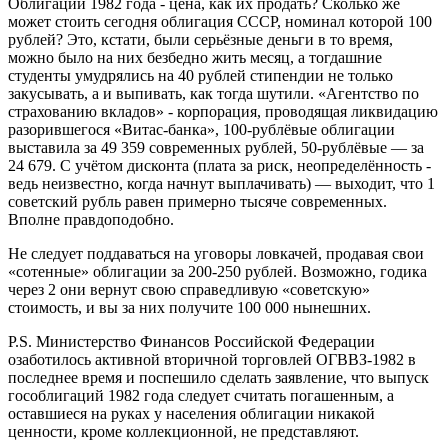
Облигации 1982 года - цена, как их продать? Сколько же
может стоить сегодня облигация СССР, номинал которой 100
рублей? Это, кстати, были серьёзные деньги в то время,
можно было на них безбедно жить месяц, а тогдашние
студенты умудрялись на 40 рублей стипендии не только
закусывать, а и выпивать, как тогда шутили. «Агентство по
страхованию вкладов» - корпорация, проводящая ликвидацию
разорившегося «Витас-банка», 100-рублёвые облигации
выставила за 49 359 современных рублей, 50-рублёвые — за
24 679. С учётом дисконта (плата за риск, неопределённость -
ведь неизвестно, когда начнут выплачивать) — выходит, что 1
советский рубль равен примерно тысяче современных.
Вполне правдоподобно.
Не следует поддаваться на уговоры ловкачей, продавая свои
«сотенные» облигации за 200-250 рублей. Возможно, годика
через 2 они вернут свою справедливую «советскую»
стоимость, и вы за них получите 100 000 нынешних.
P.S. Министерство Финансов Российской Федерации
озаботилось активной вторичной торговлей ОГВВЗ-1982 в
последнее время и поспешило сделать заявление, что выпуск
гособлигаций 1982 года следует считать погашенным, а
оставшиеся на руках у населения облигации никакой
ценности, кроме коллекционной, не представляют.