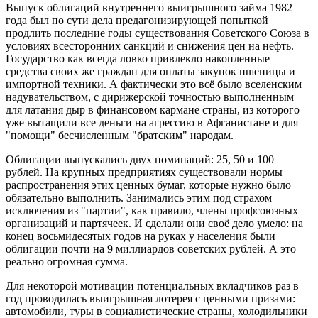
Выпуск облигаций внутреннего выигрышного займа 1982
года был по сути дела предагонизирующей попыткой
продлить последние годы существования Советского Союза в
условиях всесторонних санкций и снижения цен на нефть.
Государство как всегда ловко привлекло накопленные
средства своих же граждан для оплаты закупок пшеницы и
импортной техники. А фактически это всё было вселенским
надувательством, с дирижерской точностью выполненным
для латания дыр в финансовом кармане страны, из которого
уже вытащили все деньги на агрессию в Афганистане и для
"помощи" бесчисленным "братским" народам.
Облигации выпускались двух номинаций: 25, 50 и 100
рублей. На крупных предприятиях существовали нормы
распространения этих ценных бумаг, которые нужно было
обязательно выполнить. Занимались этим под страхом
исключения из "партии", как правило, члены профсоюзных
организаций и партячеек. И сделали они своё дело умело: на
конец восьмидесятых годов на руках у населения были
облигации почти на 9 миллиардов советских рублей. А это
реально огромная сумма.
Для некоторой мотивации потенциальных вкладчиков раз в
год проводилась выигрышная лотерея с ценными призами:
автомобили, туры в социалистические страны, холодильники