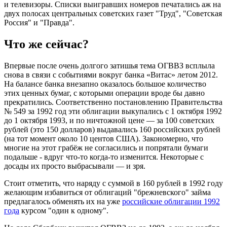
и телевизоры. Списки выигравших номеров печатались аж на
двух полосах центральных советских газет "Труд", "Советская
Россия" и "Правда".
Что же сейчас?
Впервые после очень долгого затишья тема ОГВВЗ всплыла
снова в связи с событиями вокруг банка «Витас» летом 2012.
На балансе банка внезапно оказалось большое количество
этих ценных бумаг, с которыми операции вроде бы давно
прекратились. Соответственно постановлению Правительства
№ 549 за 1992 год эти облигации выкупались с 1 октября 1992
до 1 октября 1993, и по ничтожной цене — за 100 советских
рублей (это 150 долларов) выдавались 160 российских рублей
(на тот момент около 10 центов США). Закономерно, что
многие на этот грабёж не согласились и попрятали бумаги
подальше - вдруг что-то когда-то изменится. Некоторые с
досады их просто выбрасывали — и зря.
Стоит отметить, что наряду с суммой в 160 рублей в 1992 году
желающим избавиться от облигаций "брежневского" займа
предлагалось обменять их на уже
российские облигации 1992
года
курсом "один к одному".