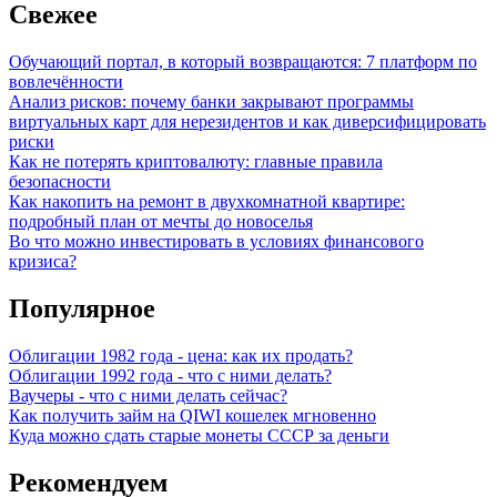
Свежее
Обучающий портал, в который возвращаются: 7 платформ по
вовлечённости
Анализ рисков: почему банки закрывают программы
виртуальных карт для нерезидентов и как диверсифицировать
риски
Как не потерять криптовалюту: главные правила
безопасности
Как накопить на ремонт в двухкомнатной квартире:
подробный план от мечты до новоселья
Во что можно инвестировать в условиях финансового
кризиса?
Популярное
Облигации 1982 года - цена: как их продать?
Облигации 1992 года - что с ними делать?
Ваучеры - что с ними делать сейчас?
Как получить займ на QIWI кошелек мгновенно
Куда можно сдать старые монеты СССР за деньги
Рекомендуем