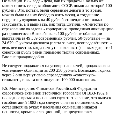
Облигации 1982 года - цена, как их продать? Сколько же
может стоить сегодня облигация СССР, номинал которой 100
рублей? Это, кстати, были серьёзные деньги в то время,
можно было на них безбедно жить месяц, а тогдашние
студенты умудрялись на 40 рублей стипендии не только
закусывать, а и выпивать, как тогда шутили. «Агентство по
страхованию вкладов» - корпорация, проводящая ликвидацию
разорившегося «Витас-банка», 100-рублёвые облигации
выставила за 49 359 современных рублей, 50-рублёвые — за
24 679. С учётом дисконта (плата за риск, неопределённость -
ведь неизвестно, когда начнут выплачивать) — выходит, что 1
советский рубль равен примерно тысяче современных.
Вполне правдоподобно.
Не следует поддаваться на уговоры ловкачей, продавая свои
«сотенные» облигации за 200-250 рублей. Возможно, годика
через 2 они вернут свою справедливую «советскую»
стоимость, и вы за них получите 100 000 нынешних.
P.S. Министерство Финансов Российской Федерации
озаботилось активной вторичной торговлей ОГВВЗ-1982 в
последнее время и поспешило сделать заявление, что выпуск
гособлигаций 1982 года следует считать погашенным, а
оставшиеся на руках у населения облигации никакой
ценности, кроме коллекционной, не представляют.