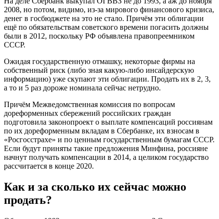
На деле Сбербанк выкупал ОГВВЗ не до 1993, а аж до ноября
2008, но потом, видимо, из-за мирового финансового кризиса,
денег в госбюджете на это не стало. Причём эти облигации
ещё по обязательствам советского времени погасить должны
были в 2012, поскольку РФ объявлена правопреемником
СССР.
Ожидая государственную отмашку, некоторые фирмы на
собственный риск (либо зная какую-либо инсайдерскую
информацию) уже скупают эти облигации. Продать их в 2, 3,
а то и 5 раз дороже номинала сейчас нетрудно.
Причём Межведомственная комиссия по вопросам
дореформенных сбережений российских граждан
подготовила законопроект о выплате компенсаций россиянам
по их дореформенным вкладам в Сбербанке, их взносам в
«Росгосстрахе» и по ценным государственным бумагам СССР.
Если будут приняты такие предложения Минфина, россияне
начнут получать компенсации в 2014, а целиком государство
рассчитается в конце 2020.
Как и за сколько их сейчас можно
продать?