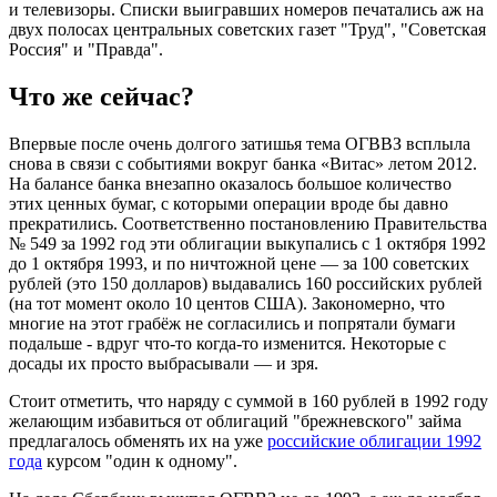
и телевизоры. Списки выигравших номеров печатались аж на
двух полосах центральных советских газет "Труд", "Советская
Россия" и "Правда".
Что же сейчас?
Впервые после очень долгого затишья тема ОГВВЗ всплыла
снова в связи с событиями вокруг банка «Витас» летом 2012.
На балансе банка внезапно оказалось большое количество
этих ценных бумаг, с которыми операции вроде бы давно
прекратились. Соответственно постановлению Правительства
№ 549 за 1992 год эти облигации выкупались с 1 октября 1992
до 1 октября 1993, и по ничтожной цене — за 100 советских
рублей (это 150 долларов) выдавались 160 российских рублей
(на тот момент около 10 центов США). Закономерно, что
многие на этот грабёж не согласились и попрятали бумаги
подальше - вдруг что-то когда-то изменится. Некоторые с
досады их просто выбрасывали — и зря.
Стоит отметить, что наряду с суммой в 160 рублей в 1992 году
желающим избавиться от облигаций "брежневского" займа
предлагалось обменять их на уже
российские облигации 1992
года
курсом "один к одному".