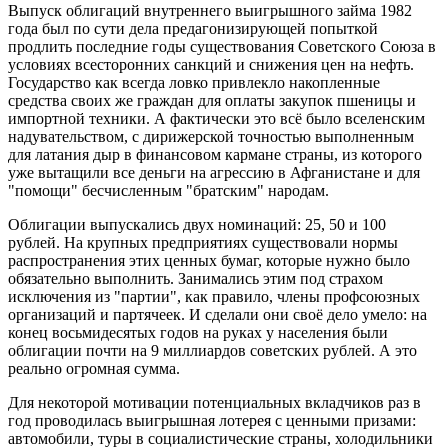
Выпуск облигаций внутреннего выигрышного займа 1982
года был по сути дела предагонизирующей попыткой
продлить последние годы существования Советского Союза в
условиях всесторонних санкций и снижения цен на нефть.
Государство как всегда ловко привлекло накопленные
средства своих же граждан для оплаты закупок пшеницы и
импортной техники. А фактически это всё было вселенским
надувательством, с дирижерской точностью выполненным
для латания дыр в финансовом кармане страны, из которого
уже вытащили все деньги на агрессию в Афганистане и для
"помощи" бесчисленным "братским" народам.
Облигации выпускались двух номинаций: 25, 50 и 100
рублей. На крупных предприятиях существовали нормы
распространения этих ценных бумаг, которые нужно было
обязательно выполнить. Занимались этим под страхом
исключения из "партии", как правило, члены профсоюзных
организаций и партячеек. И сделали они своё дело умело: на
конец восьмидесятых годов на руках у населения были
облигации почти на 9 миллиардов советских рублей. А это
реально огромная сумма.
Для некоторой мотивации потенциальных вкладчиков раз в
год проводилась выигрышная лотерея с ценными призами:
автомобили, туры в социалистические страны, холодильники