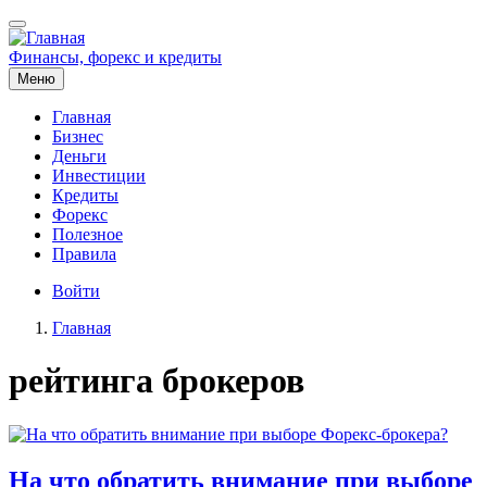
Перейти
к
основному
Финансы, форекс и кредиты
содержанию
Меню
Главная
Бизнес
Основная
Деньги
навигация
Инвестиции
Кредиты
Форекс
Полезное
Правила
Меню
Войти
учётной
Главная
записи
Строка
пользователя
рейтинга брокеров
навигации
На что обратить внимание при выборе