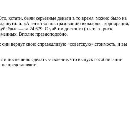
то, кстати, были серьёзные деньги в то время, можно было на
огда шутили. «Агентство по страхованию вкладов» - корпорация,
блёвые — за 24 679. С учётом дисконта (плата за риск,
временных. Вполне правдоподобно.
 2 они вернут свою справедливую «советскую» стоимость, и вы
 и поспешило сделать заявление, что выпуск гособлигаций
 не представляют.