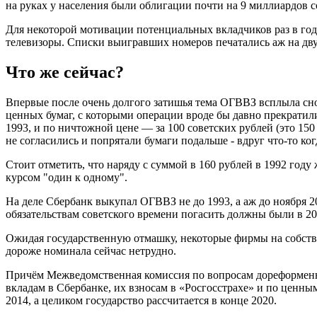
на руках у населения были облигации почти на 9 миллиардов с
Для некоторой мотивации потенциальных вкладчиков раз в го
телевизоры. Списки выигравших номеров печатались аж на двух
Что же сейчас?
Впервые после очень долгого затишья тема ОГВВЗ всплыла снов
ценных бумаг, с которыми операции вроде бы давно прекратили
1993, и по ничтожной цене — за 100 советских рублей (это 15
не согласились и попрятали бумаги подальше - вдруг что-то ко
Стоит отметить, что наряду с суммой в 160 рублей в 1992 год
курсом "один к одному".
На деле Сбербанк выкупал ОГВВЗ не до 1993, а аж до ноября 20
обязательствам советского времени погасить должны были в 2
Ожидая государственную отмашку, некоторые фирмы на собстве
дороже номинала сейчас нетрудно.
Причём Межведомственная комиссия по вопросам дореформенн
вкладам в Сбербанке, их взносам в «Росгосстрахе» и по ценн
2014, а целиком государство рассчитается в конце 2020.