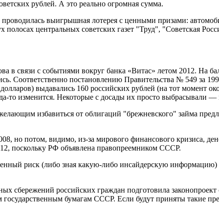
оветских рублей. А это реально огромная сумма.
д проводилась выигрышная лотерея с ценными призами: автомоби
 полосах центральных советских газет "Труд", "Советская Росс
а в связи с событиями вокруг банка «Витас» летом 2012. На бал
сь. Соответственно постановлению Правительства № 549 за 1992
0 долларов) выдавались 160 российских рублей (на тот момент ок
гда-то изменится. Некоторые с досады их просто выбрасывали — 
у желающим избавиться от облигаций "брежневского" займа пред
08, но потом, видимо, из-за мирового финансового кризиса, ден
012, поскольку РФ объявлена правопреемником СССР.
нный риск (либо зная какую-либо инсайдерскую информацию) уже
ых сбережений российских граждан подготовила законопроект
ым государственным бумагам СССР. Если будут приняты такие п