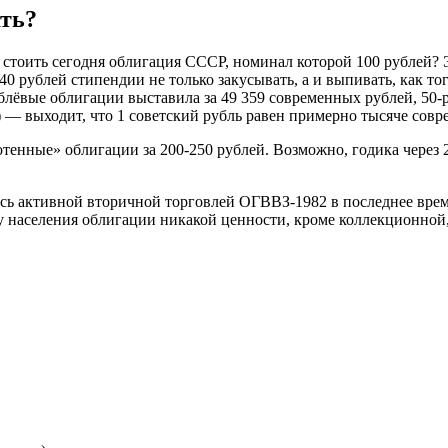
ать?
 стоить сегодня облигация СССР, номинал которой 100 рублей? Э
40 рублей стипендии не только закусывать, а и выпивать, как т
ёвые облигации выставила за 49 359 современных рублей, 50-ру
ь) — выходит, что 1 советский рубль равен примерно тысяче со
сотенные» облигации за 200-250 рублей. Возможно, годика через
ь активной вторичной торговлей ОГВВЗ-1982 в последнее время
 у населения облигации никакой ценности, кроме коллекционной,