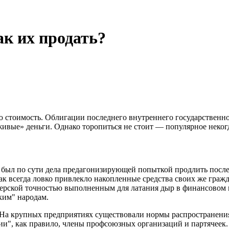
ак их продать?
ю стоимость. Облигации последнего внутреннего государственн
живые» деньги. Однако торопиться не стоит — популярное неког
был по сути дела предагонизирующей попыткой продлить после
как всегда ловко привлекло накопленные средства своих же гра
жерской точностью выполненным для латания дыр в финансовом к
ким" народам.
 На крупных предприятиях существовали нормы распространения
и", как правило, члены профсоюзных организаций и партячеек. 