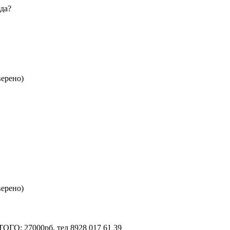
да?
верено)
верено)
ТОГО; 27000рб. тел 8928 017 61 39