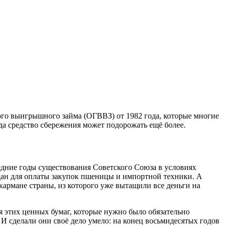
ого выигрышного займа (ОГВВЗ) от 1982 года, которые многие
да средство сбережения может подорожать ещё более.
дние годы существования Советского Союза в условиях
ждан для оплаты закупок пшеницы и импортной техники. А
армане страны, из которого уже вытащили все деньги на
 этих ценных бумаг, которые нужно было обязательно
И сделали они своё дело умело: на конец восьмидесятых годов