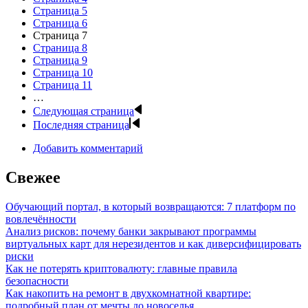
Страница
5
Страница
6
Страница
7
Страница
8
Страница
9
Страница
10
Страница
11
…
Следующая страница
Последняя страница
Добавить комментарий
Свежее
Обучающий портал, в который возвращаются: 7 платформ по
вовлечённости
Анализ рисков: почему банки закрывают программы
виртуальных карт для нерезидентов и как диверсифицировать
риски
Как не потерять криптовалюту: главные правила
безопасности
Как накопить на ремонт в двухкомнатной квартире:
подробный план от мечты до новоселья