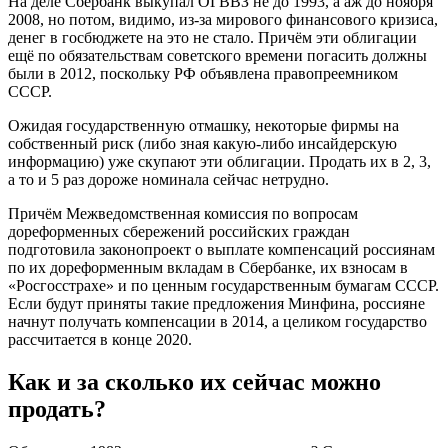
На деле Сбербанк выкупал ОГВВЗ не до 1993, а аж до ноября
2008, но потом, видимо, из-за мирового финансового кризиса,
денег в госбюджете на это не стало. Причём эти облигации
ещё по обязательствам советского времени погасить должны
были в 2012, поскольку РФ объявлена правопреемником
СССР.
Ожидая государственную отмашку, некоторые фирмы на
собственный риск (либо зная какую-либо инсайдерскую
информацию) уже скупают эти облигации. Продать их в 2, 3,
а то и 5 раз дороже номинала сейчас нетрудно.
Причём Межведомственная комиссия по вопросам
дореформенных сбережений российских граждан
подготовила законопроект о выплате компенсаций россиянам
по их дореформенным вкладам в Сбербанке, их взносам в
«Росгосстрахе» и по ценным государственным бумагам СССР.
Если будут приняты такие предложения Минфина, россияне
начнут получать компенсации в 2014, а целиком государство
рассчитается в конце 2020.
Как и за сколько их сейчас можно
продать?