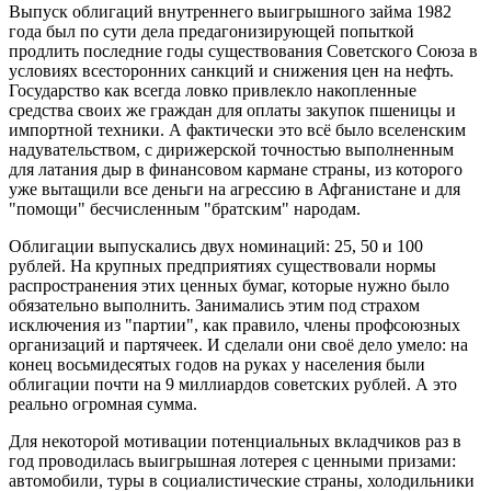
Выпуск облигаций внутреннего выигрышного займа 1982
года был по сути дела предагонизирующей попыткой
продлить последние годы существования Советского Союза в
условиях всесторонних санкций и снижения цен на нефть.
Государство как всегда ловко привлекло накопленные
средства своих же граждан для оплаты закупок пшеницы и
импортной техники. А фактически это всё было вселенским
надувательством, с дирижерской точностью выполненным
для латания дыр в финансовом кармане страны, из которого
уже вытащили все деньги на агрессию в Афганистане и для
"помощи" бесчисленным "братским" народам.
Облигации выпускались двух номинаций: 25, 50 и 100
рублей. На крупных предприятиях существовали нормы
распространения этих ценных бумаг, которые нужно было
обязательно выполнить. Занимались этим под страхом
исключения из "партии", как правило, члены профсоюзных
организаций и партячеек. И сделали они своё дело умело: на
конец восьмидесятых годов на руках у населения были
облигации почти на 9 миллиардов советских рублей. А это
реально огромная сумма.
Для некоторой мотивации потенциальных вкладчиков раз в
год проводилась выигрышная лотерея с ценными призами:
автомобили, туры в социалистические страны, холодильники