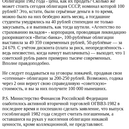
Облигации 1982 года - цена, как их продать? Сколько же
может стоить сегодня облигация СССР, номинал которой 100
рублей? Это, кстати, были серьёзные деньги в то время,
можно было на них безбедно жить месяц, а тогдашние
студенты умудрялись на 40 рублей стипендии не только
закусывать, а и выпивать, как тогда шутили. «Агентство по
страхованию вкладов» - корпорация, проводящая ликвидацию
разорившегося «Витас-банка», 100-рублёвые облигации
выставила за 49 359 современных рублей, 50-рублёвые — за
24 679. С учётом дисконта (плата за риск, неопределённость -
ведь неизвестно, когда начнут выплачивать) — выходит, что 1
советский рубль равен примерно тысяче современных.
Вполне правдоподобно.
Не следует поддаваться на уговоры ловкачей, продавая свои
«сотенные» облигации за 200-250 рублей. Возможно, годика
через 2 они вернут свою справедливую «советскую»
стоимость, и вы за них получите 100 000 нынешних.
P.S. Министерство Финансов Российской Федерации
озаботилось активной вторичной торговлей ОГВВЗ-1982 в
последнее время и поспешило сделать заявление, что выпуск
гособлигаций 1982 года следует считать погашенным, а
оставшиеся на руках у населения облигации никакой
ценности, кроме коллекционной, не представляют.