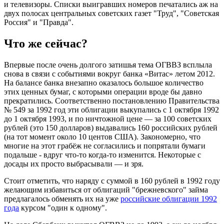
и телевизоры. Списки выигравших номеров печатались аж на
двух полосах центральных советских газет "Труд", "Советская
Россия" и "Правда".
Что же сейчас?
Впервые после очень долгого затишья тема ОГВВЗ всплыла
снова в связи с событиями вокруг банка «Витас» летом 2012.
На балансе банка внезапно оказалось большое количество
этих ценных бумаг, с которыми операции вроде бы давно
прекратились. Соответственно постановлению Правительства
№ 549 за 1992 год эти облигации выкупались с 1 октября 1992
до 1 октября 1993, и по ничтожной цене — за 100 советских
рублей (это 150 долларов) выдавались 160 российских рублей
(на тот момент около 10 центов США). Закономерно, что
многие на этот грабёж не согласились и попрятали бумаги
подальше - вдруг что-то когда-то изменится. Некоторые с
досады их просто выбрасывали — и зря.
Стоит отметить, что наряду с суммой в 160 рублей в 1992 году
желающим избавиться от облигаций "брежневского" займа
предлагалось обменять их на уже
российские облигации 1992
года
курсом "один к одному".