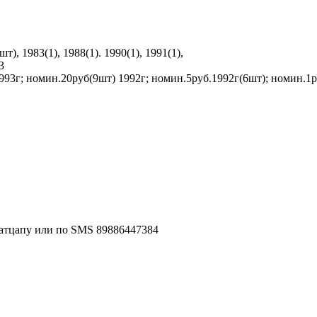
, 1983(1), 1988(1). 1990(1), 1991(1),
3
993г; номин.20руб(9шт) 1992г; номин.5руб.1992г(6шт); номин.1
 ватцапу или по SMS 89886447384