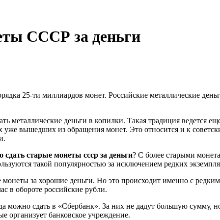
еты СССР за деньги
порядка 25-ти миллиардов монет. Российские металлические день
ть металлические деньги в копилки. Такая традиция ведется ещ
уже вышедших из обращения монет. Это относится и к советски
и.
о сдать старые монеты ссср за деньги
? С более старыми монет
льзуются такой популярностью за исключением редких экземпля
е монеты за хорошие деньги. Но это происходит именно с редки
ас в обороте российские рубли.
 можно сдать в «Сбербанк». За них не дадут большую сумму, но
е организует банковское учреждение.