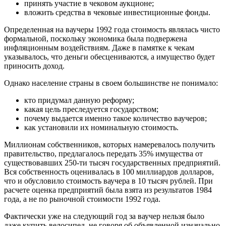
принять участие в чековом аукционе;
вложить средства в чековые инвестиционные фонды.
Определенная на ваучеры 1992 года стоимость являлась чисто
формальной, поскольку экономика была подвержена
инфляционным воздействиям. Даже в памятке к чекам
указывалось, что деньги обесцениваются, а имущество будет
приносить доход.
Однако население страны в своем большинстве не понимало:
кто придумал данную реформу;
какая цель преследуется государством;
почему выдается именно такое количество ваучеров;
как установили их номинальную стоимость.
Миллионам собственников, которых намеревалось получить
правительство, предлагалось передать 35% имущества от
существовавших 250-ти тысяч государственных предприятий.
Вся собственность оценивалась в 100 миллиардов долларов,
что и обусловило стоимость ваучера в 10 тысяч рублей. При
расчете оценка предприятий была взята из результатов 1984
года, а не по рыночной стоимости 1992 года.
Фактически уже на следующий год за ваучер нельзя было
даже купить велосипед, не говоря об объявленной изначально