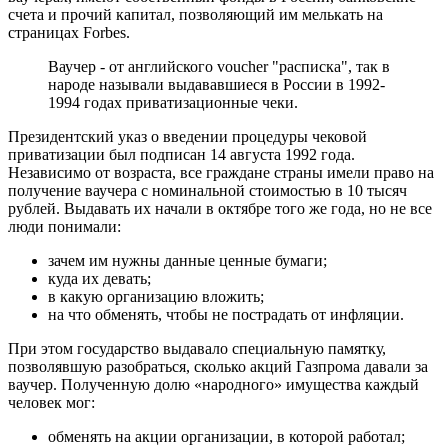
счета и прочий капитал, позволяющий им мелькать на
страницах Forbes.
Ваучер - от английского voucher "расписка", так в
народе называли выдававшиеся в России в 1992-
1994 годах приватизационные чеки.
Президентский указ о введении процедуры чековой
приватизации был подписан 14 августа 1992 года.
Независимо от возраста, все граждане страны имели право на
получение ваучера с номинальной стоимостью в 10 тысяч
рублей. Выдавать их начали в октябре того же года, но не все
люди понимали:
зачем им нужны данные ценные бумаги;
куда их девать;
в какую организацию вложить;
на что обменять, чтобы не пострадать от инфляции.
При этом государство выдавало специальную памятку,
позволявшую разобраться, сколько акций Газпрома давали за
ваучер. Полученную долю «народного» имущества каждый
человек мог:
обменять на акции организации, в которой работал;