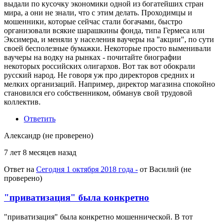
выдали по кусочку экономики одной из богатейших стран
мира, а они не знали, что с этим делать. Проходимцы и
мошенники, которые сейчас стали богачами, быстро
организовали всякие шарашкины фонда, типа Гермеса или
Эксимера, и меняли у населения ваучеры на "акции", по сути
своей бесполезные бумажки. Некоторые просто выменивали
ваучеры на водку на рынках - почитайте биографии
некоторых российских олигархов. Вот так вот обокрали
русский народ. Не говоря уж про директоров средних и
мелких организаций. Например, директор магазина спокойно
становился его собственником, обманув свой трудовой
коллектив.
Ответить
Александр (не проверено)
7 лет 8 месяцев назад
Ответ на
Сегодня 1 октября 2018 года -
от
Василий (не
проверено)
"приватизация" была конкретно
"приватизация" была конкретно мошеннической. В тот