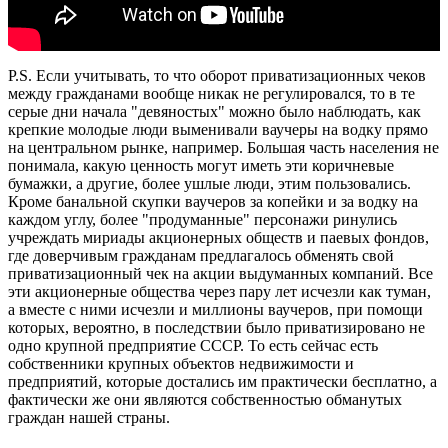
P.S. Если учитывать, то что оборот приватизационных чеков
между гражданами вообще никак не регулировался, то в те
серые дни начала "девяностых" можно было наблюдать, как
крепкие молодые люди выменивали ваучеры на водку прямо
на центральном рынке, например. Большая часть населения не
понимала, какую ценность могут иметь эти коричневые
бумажки, а другие, более ушлые люди, этим пользовались.
Кроме банальной скупки ваучеров за копейки и за водку на
каждом углу, более "продуманные" персонажи ринулись
учреждать мириады акционерных обществ и паевых фондов,
где доверчивым гражданам предлагалось обменять свой
приватизационный чек на акции выдуманных компаний. Все
эти акционерные общества через пару лет исчезли как туман,
а вместе с ними исчезли и миллионы ваучеров, при помощи
которых, вероятно, в последствии было приватизировано не
одно крупной предприятие СССР. То есть сейчас есть
собственники крупных объектов недвижимости и
предприятий, которые достались им практически бесплатно, а
фактически же они являются собственностью обманутых
граждан нашей страны.