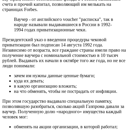
счета и прочий капитал, позволяющий им мелькать на
страницах Forbes.
Ваучер - от английского voucher "расписка", так в
народе называли выдававшиеся в России в 1992-
1994 годах приватизационные чеки.
Президентский указ о введении процедуры чековой
приватизации был подписан 14 августа 1992 года.
Независимо от возраста, все граждане страны имели право на
получение ваучера с номинальной стоимостью в 10 тысяч
рублей. Выдавать их начали в октябре того же года, но не все
люди понимали:
зачем им нужны данные ценные бумаги;
куда их девать;
в какую организацию вложить;
на что обменять, чтобы не пострадать от инфляции.
При этом государство выдавало специальную памятку,
позволявшую разобраться, сколько акций Газпрома давали за
ваучер. Полученную долю «народного» имущества каждый
человек мог:
обменять на акции организации, в которой работал;