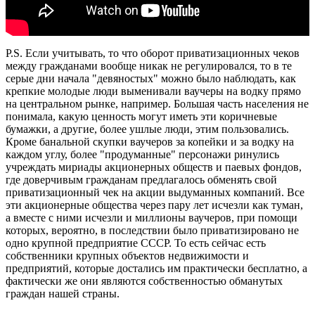
P.S. Если учитывать, то что оборот приватизационных чеков
между гражданами вообще никак не регулировался, то в те
серые дни начала "девяностых" можно было наблюдать, как
крепкие молодые люди выменивали ваучеры на водку прямо
на центральном рынке, например. Большая часть населения не
понимала, какую ценность могут иметь эти коричневые
бумажки, а другие, более ушлые люди, этим пользовались.
Кроме банальной скупки ваучеров за копейки и за водку на
каждом углу, более "продуманные" персонажи ринулись
учреждать мириады акционерных обществ и паевых фондов,
где доверчивым гражданам предлагалось обменять свой
приватизационный чек на акции выдуманных компаний. Все
эти акционерные общества через пару лет исчезли как туман,
а вместе с ними исчезли и миллионы ваучеров, при помощи
которых, вероятно, в последствии было приватизировано не
одно крупной предприятие СССР. То есть сейчас есть
собственники крупных объектов недвижимости и
предприятий, которые достались им практически бесплатно, а
фактически же они являются собственностью обманутых
граждан нашей страны.