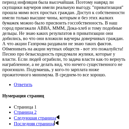
период инфляция была высочайшая. Поэтому навряд ли
скупщики ваучеров имели реальную выгоду. "приватизация"
прошла мимо всех простых граждан. Доступ к собственности
имели только высшие чины, которым и без этих жалких
бумажек можно было присвоить госсобственность. В наш
город приезжали АВВА, МММ, Дока-хлеб и тому подобные
дельцы. Не знаю каких результатов в приватизации они
добились, во что они вложили ваучеры доверчивых граждан.
А что акции Газпрома раздавали не знаю таких фактов.
Обменивать на акции мутных обществ - вот это пожалуйста!
Песню про безысходность придумали жулики, которые у
власти. Если людей ограбили, то задача власти как-то вернуть
награбленное, а не делать вид, что ничего существенного не
произошло. Подумаешь, у кого-то зарплата ниже
прожиточного минимума. В среднем-то все хорошо.
Ответить
Нумерация страниц
Страница
1
Страница
2
Следующая страница
Последняя страница