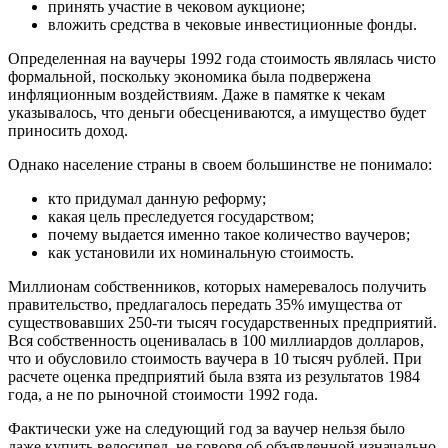
принять участие в чековом аукционе;
вложить средства в чековые инвестиционные фонды.
Определенная на ваучеры 1992 года стоимость являлась чисто
формальной, поскольку экономика была подвержена
инфляционным воздействиям. Даже в памятке к чекам
указывалось, что деньги обесцениваются, а имущество будет
приносить доход.
Однако население страны в своем большинстве не понимало:
кто придумал данную реформу;
какая цель преследуется государством;
почему выдается именно такое количество ваучеров;
как установили их номинальную стоимость.
Миллионам собственников, которых намеревалось получить
правительство, предлагалось передать 35% имущества от
существовавших 250-ти тысяч государственных предприятий.
Вся собственность оценивалась в 100 миллиардов долларов,
что и обусловило стоимость ваучера в 10 тысяч рублей. При
расчете оценка предприятий была взята из результатов 1984
года, а не по рыночной стоимости 1992 года.
Фактически уже на следующий год за ваучер нельзя было
даже купить велосипед, не говоря об объявленной изначально