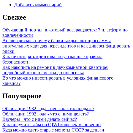
Добавить комментарий
Свежее
Обучающий портал, в который возвращаются: 7 платформ по
вовлечённости
Анализ рисков: почему банки закрывают программы
виртуальных карт для нерезидентов и как диверсифицировать
риски
Как не потерять криптовалюту: главные правила
безопасности
Как накопить на ремонт в двухкомнатной квартире:
подробный план от мечты до новоселья
Во что можно инвестировать в условиях финансового
кризиса?
Популярное
Облигации 1982 года - цена: как их продать?
Облигации 1992 года - что с ними делать?
Ваучеры - что с ними делать сейчас?
Как получить займ на QIWI кошелек мгновенно
Куда можно сдать старые монеты СССР за деньги