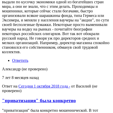
выдали по кусочку экономики одной из богатейших стран
мира, а они не знали, что с этим делать. Проходимцы и
мошенники, которые сейчас стали богачами, быстро
организовали всякие шарашкины фонда, типа Гермеса или
Эксимера, и меняли у населения ваучеры на "акции", по сути
своей бесполезные бумажки. Некоторые просто выменивали
ваучеры на водку на рынках - почитайте биографии
некоторых российских олигархов. Вот так вот обокрали
русский народ. Не говоря уж про директоров средних и
мелких организаций. Например, директор магазина спокойно
становился его собственником, обманув свой трудовой
коллектив.
Ответить
Александр (не проверено)
7 лет 8 месяцев назад
Ответ на
Сегодня 1 октября 2018 года -
от
Василий (не
проверено)
"приватизация" была конкретно
"приватизация" была конкретно мошеннической. В тот