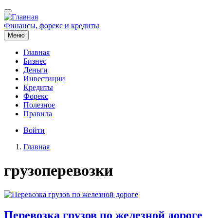
Перейти
к
основному
Финансы, форекс и кредиты
содержанию
Меню
Главная
Бизнес
Основная
Деньги
навигация
Инвестиции
Кредиты
Форекс
Полезное
Правила
Меню
Войти
учётной
Главная
записи
Строка
пользователя
грузоперевозки
навигации
Перевозка грузов по железной дороге