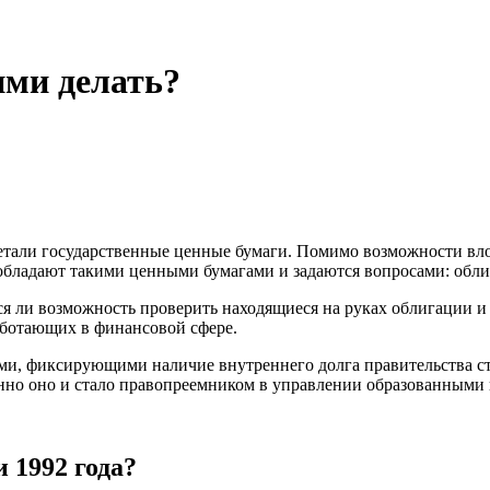
ими делать?
етали государственные ценные бумаги. Помимо возможности вло
бладают такими ценными бумагами и задаются вопросами: облиг
ся ли возможность проверить находящиеся на руках облигации
аботающих в финансовой сфере.
ми, фиксирующими наличие внутреннего долга правительства с
но оно и стало правопреемником в управлении образованными 
 1992 года?