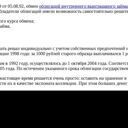
 от 05.08.92, обмен
облигаций внутреннего выигрышного займа 
обладатели облигаций имели возможность самостоятельно решить
ого курса обмена;
айма.
лать решал индивидуально с учетом собственных предпочтений и
ции 1998 года: за 1000 рублей старого образца выплачивался 1 
м в 1992 году, осуществлялось до 1 октября 2004 года. Соотв
05 года. По истечении указанного срока облигации государстве
 настоящее время решается очень просто: оставить на хранение 
сти их в качестве экспоната коллекции. При этом больших денег 