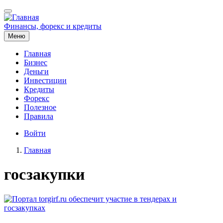
Перейти
к
основному
Финансы, форекс и кредиты
содержанию
Меню
Главная
Бизнес
Основная
Деньги
навигация
Инвестиции
Кредиты
Форекс
Полезное
Правила
Меню
Войти
учётной
Главная
записи
Строка
пользователя
госзакупки
навигации