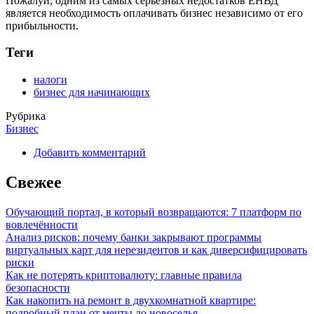
Пожалуй, одним из самых серьезных недостатков ЕНВД
является необходимость оплачивать бизнес независимо от его
прибыльности.
Теги
налоги
бизнес для начинающих
Рубрика
Бизнес
Добавить комментарий
Свежее
Обучающий портал, в который возвращаются: 7 платформ по
вовлечённости
Анализ рисков: почему банки закрывают программы
виртуальных карт для нерезидентов и как диверсифицировать
риски
Как не потерять криптовалюту: главные правила
безопасности
Как накопить на ремонт в двухкомнатной квартире:
подробный план от мечты до новоселья