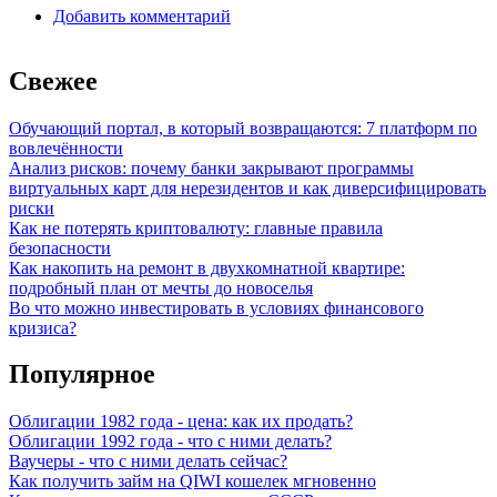
Добавить комментарий
Свежее
Обучающий портал, в который возвращаются: 7 платформ по
вовлечённости
Анализ рисков: почему банки закрывают программы
виртуальных карт для нерезидентов и как диверсифицировать
риски
Как не потерять криптовалюту: главные правила
безопасности
Как накопить на ремонт в двухкомнатной квартире:
подробный план от мечты до новоселья
Во что можно инвестировать в условиях финансового
кризиса?
Популярное
Облигации 1982 года - цена: как их продать?
Облигации 1992 года - что с ними делать?
Ваучеры - что с ними делать сейчас?
Как получить займ на QIWI кошелек мгновенно