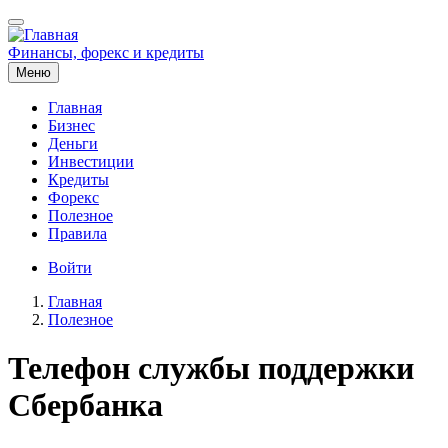
Перейти
к
основному
Финансы, форекс и кредиты
содержанию
Меню
Главная
Бизнес
Основная
Деньги
навигация
Инвестиции
Кредиты
Форекс
Полезное
Правила
Меню
Войти
учётной
Главная
записи
Полезное
Строка
пользователя
навигации
Телефон службы поддержки
Сбербанка