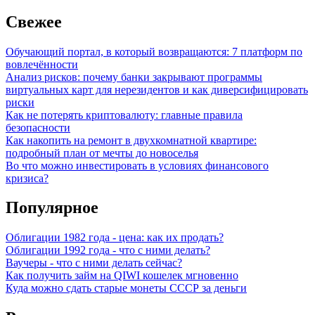
Свежее
Обучающий портал, в который возвращаются: 7 платформ по
вовлечённости
Анализ рисков: почему банки закрывают программы
виртуальных карт для нерезидентов и как диверсифицировать
риски
Как не потерять криптовалюту: главные правила
безопасности
Как накопить на ремонт в двухкомнатной квартире:
подробный план от мечты до новоселья
Во что можно инвестировать в условиях финансового
кризиса?
Популярное
Облигации 1982 года - цена: как их продать?
Облигации 1992 года - что с ними делать?
Ваучеры - что с ними делать сейчас?
Как получить займ на QIWI кошелек мгновенно
Куда можно сдать старые монеты СССР за деньги